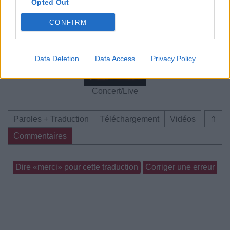
Opted Out
CONFIRM
Chanson sans vidéo
Chanson sans vidéo
Data Deletion
Data Access
Privacy Policy
Concert/Live
Paroles + Traduction
Téléchargement
Vidéos
⇑
Commentaires
Dire «merci» pour cette traduction
Corriger une erreur