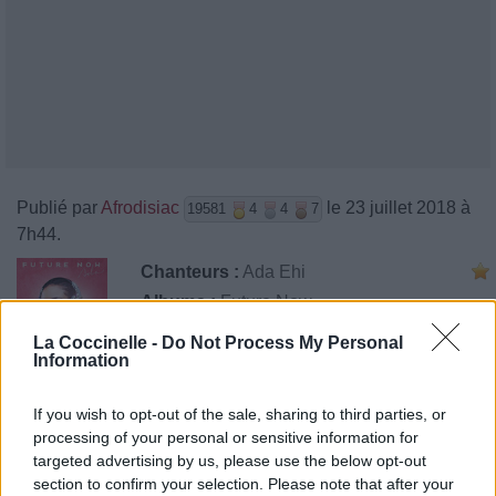
Publié par
Afrodisiac
le 23 juillet 2018 à
19581
4
4
7
7h44.
Chanteurs :
Ada Ehi
Albums :
Future Now
La Coccinelle -
Do Not Process My Personal
Information
Paroles + Traduction
Téléchargement
Vidéos
⇑
If you wish to opt-out of the sale, sharing to third parties, or
processing of your personal or sensitive information for
Commentaires
targeted advertising by us, please use the below opt-out
section to confirm your selection. Please note that after your