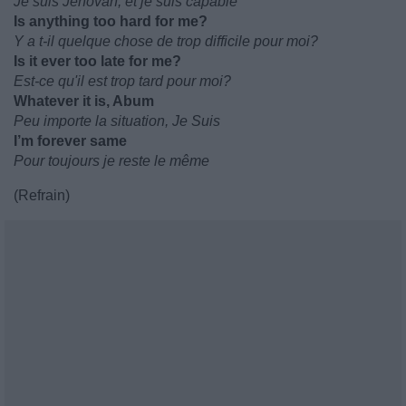
Je suis Jehovah, et je suis capable
Is anything too hard for me?
Y a t-il quelque chose de trop difficile pour moi?
Is it ever too late for me?
Est-ce qu'il est trop tard pour moi?
Whatever it is, Abum
Peu importe la situation, Je Suis
I’m forever same
Pour toujours je reste le même
(Refrain)