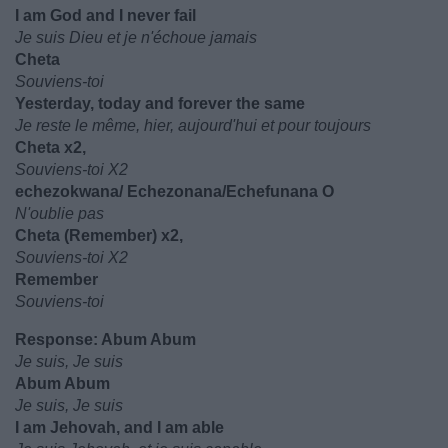
I am God and I never fail
Je suis Dieu et je n'échoue jamais
Cheta
Souviens-toi
Yesterday, today and forever the same
Je reste le même, hier, aujourd'hui et pour toujours
Cheta x2,
Souviens-toi X2
echezokwana/ Echezonana/Echefunana O
N'oublie pas
Cheta (Remember) x2,
Souviens-toi X2
Remember
Souviens-toi
Response: Abum Abum
Je suis, Je suis
Abum Abum
Je suis, Je suis
I am Jehovah, and I am able