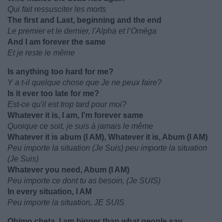
Qui fait ressusciter les morts
The first and Last, beginning and the end
Le premier et le dernier, l'Alpha et l’Oméga
And I am forever the same
Et je reste le même
Is anything too hard for me?
Y a t-il quelque chose que Je ne peux faire?
Is it ever too late for me?
Est-ce qu'il est trop tard pour moi?
Whatever it is, I am, I’m forever same
Quoique ce soit, je suis à jamais le même
Whatever it is abum (I AM), Whatever it is, Abum (I AM)
Peu importe la situation (Je Suis) peu importe la situation
(Je Suis)
Whatever you need, Abum (I AM)
Peu importe ce dont tu as besoin, (Je SUIS)
In every situation, I AM
Peu importe la situation, JE SUIS
Obimo cheta, I am bigger than what people say