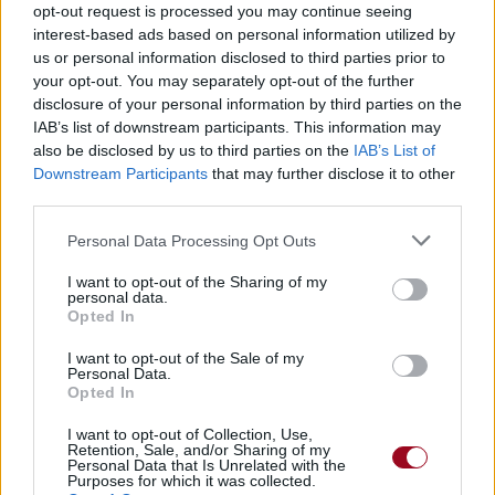
opt-out request is processed you may continue seeing
interest-based ads based on personal information utilized by
us or personal information disclosed to third parties prior to
Pour prolonger le plaisir musical :
your opt-out. You may separately opt-out of the further
disclosure of your personal information by third parties on the
Vous aimez chanter, apprenez la guitare chez
IAB’s list of downstream participants. This information may
Télécharger légalement les MP3 sur
also be disclosed by us to third parties on the
IAB’s List of
Télécharger légalement les MP3 ou trouver le CD sur
Downstream Participants
that may further disclose it to other
third parties.
Trouver des vinyles et des CD sur
Trouver un instrument de musique ou une partition au
Personal Data Processing Opt Outs
meilleur prix sur
I want to opt-out of the Sharing of my
personal data.
Opted In
Paroles + Traduction
Téléchargement
Vidéos
⇑
I want to opt-out of the Sale of my
Commentaires
Personal Data.
Opted In
Voir la vidéo de «Cheta»
I want to opt-out of Collection, Use,
Retention, Sale, and/or Sharing of my
Personal Data that Is Unrelated with the
Purposes for which it was collected.