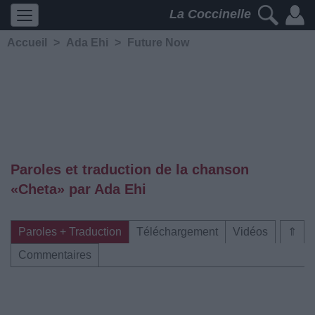
La Coccinelle
Accueil
>
Ada Ehi
>
Future Now
Paroles et traduction de la chanson
«Cheta» par Ada Ehi
Paroles + Traduction
Téléchargement
Vidéos
⇑
Commentaires