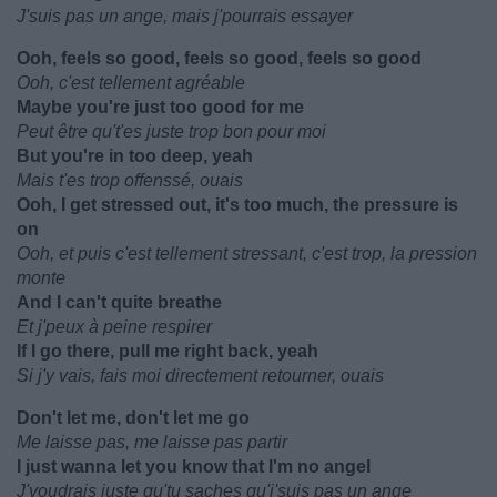
J'suis pas un ange, mais j'pourrais essayer
Ooh, feels so good, feels so good, feels so good
Ooh, c'est tellement agréable
Maybe you're just too good for me
Peut être qu't'es juste trop bon pour moi
But you're in too deep, yeah
Mais t'es trop offenssé, ouais
Ooh, I get stressed out, it's too much, the pressure is
on
Ooh, et puis c'est tellement stressant, c'est trop, la pression
monte
And I can't quite breathe
Et j'peux à peine respirer
If I go there, pull me right back, yeah
Si j'y vais, fais moi directement retourner, ouais
Don't let me, don't let me go
Me laisse pas, me laisse pas partir
I just wanna let you know that I'm no angel
J'voudrais juste qu'tu saches qu'j'suis pas un ange