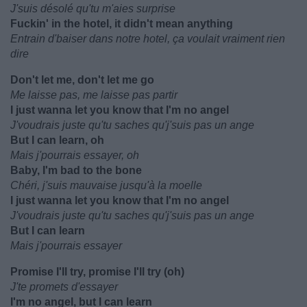
J'suis désolé qu'tu m'aies surprise
Fuckin' in the hotel, it didn't mean anything
Entrain d'baiser dans notre hotel, ça voulait vraiment rien
dire
Don't let me, don't let me go
Me laisse pas, me laisse pas partir
I just wanna let you know that I'm no angel
J'voudrais juste qu'tu saches qu'j'suis pas un ange
But I can learn, oh
Mais j'pourrais essayer, oh
Baby, I'm bad to the bone
Chéri, j'suis mauvaise jusqu'à la moelle
I just wanna let you know that I'm no angel
J'voudrais juste qu'tu saches qu'j'suis pas un ange
But I can learn
Mais j'pourrais essayer
Promise I'll try, promise I'll try (oh)
J'te promets d'essayer
I'm no angel, but I can learn