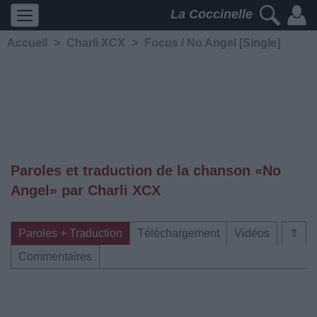
La Coccinelle
Accueil
>
Charli XCX
>
Focus / No Angel [Single]
Paroles et traduction de la chanson «No
Angel» par Charli XCX
Paroles + Traduction
Téléchargement
Vidéos
⇑
Commentaires