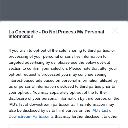
La Coccinelle -
Do Not Process My Personal
Information
If you wish to opt-out of the sale, sharing to third parties, or
processing of your personal or sensitive information for
targeted advertising by us, please use the below opt-out
section to confirm your selection. Please note that after your
Publié par
MAXIXXAM
le 1er août 2018
13093
3
4
6
opt-out request is processed you may continue seeing
à 7h30.
interest-based ads based on personal information utilized by
us or personal information disclosed to third parties prior to
Chanteurs :
Charli XCX
your opt-out. You may separately opt-out of the further
Albums :
Focus / No Angel [Single]
disclosure of your personal information by third parties on the
IAB’s list of downstream participants. This information may
also be disclosed by us to third parties on the
IAB’s List of
Downstream Participants
that may further disclose it to other
third parties.
Paroles + Traduction
Téléchargement
Vidéos
⇑