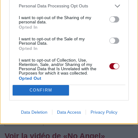
Commentaires
Personal Data Processing Opt Outs
I want to opt-out of the Sharing of my
personal data.
Opted In
Pour prolonger le plaisir musical :
I want to opt-out of the Sale of my
Personal Data.
Opted In
Vous aimez chanter, apprenez la guitare chez
Télécharger légalement les MP3 sur
I want to opt-out of Collection, Use,
Télécharger légalement les MP3 ou trouver le CD sur
Retention, Sale, and/or Sharing of my
Personal Data that Is Unrelated with the
Purposes for which it was collected.
Trouver des vinyles et des CD sur
Opted Out
Trouver un instrument de musique ou une partition au
meilleur prix sur
CONFIRM
Paroles + Traduction
Téléchargement
Vidéos
⇑
Data Deletion
Data Access
Privacy Policy
Commentaires
Voir la vidéo de «No Angel»