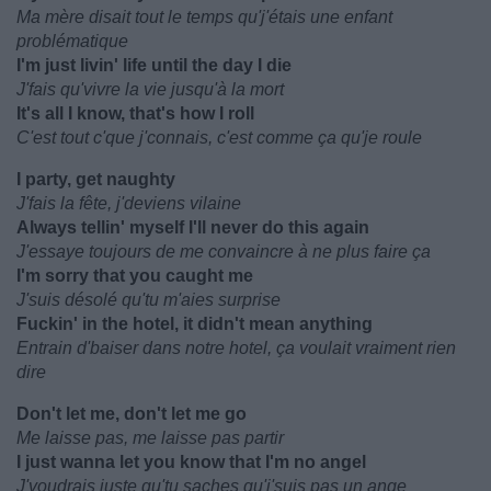
Ma mère disait tout le temps qu'j'étais une enfant
problématique
I'm just livin' life until the day I die
J'fais qu'vivre la vie jusqu'à la mort
It's all I know, that's how I roll
C'est tout c'que j'connais, c'est comme ça qu'je roule
I party, get naughty
J'fais la fête, j'deviens vilaine
Always tellin' myself I'll never do this again
J'essaye toujours de me convaincre à ne plus faire ça
I'm sorry that you caught me
J'suis désolé qu'tu m'aies surprise
Fuckin' in the hotel, it didn't mean anything
Entrain d'baiser dans notre hotel, ça voulait vraiment rien
dire
Don't let me, don't let me go
Me laisse pas, me laisse pas partir
I just wanna let you know that I'm no angel
J'voudrais juste qu'tu saches qu'j'suis pas un ange