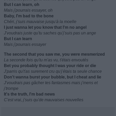
But I can learn, oh
Mais j'pourrais essayer, oh
Baby, I'm bad to the bone
Chéri, j'suis mauvaise jusqu'à la moelle
I just wanna let you know that I'm no angel
J'voudrais juste qu'tu saches qu'j'suis pas un ange
But I can learn
Mais j'pourrais essayer
The second that you saw me, you were mesmerized
La seconde fois qu'tu m'as vu, t'étais envoutés
Bet you probably thought I was your ride or die
J'parris qu't'as surement cru qu'j'étais ta seule chance
Don't wanna burst your bubble, but I cheat and lie
J'voudrais pas gâcher tes fantasmes mais j'mens et
j'trompe
It's the truth, I'm bad news
C'est vrai, j'suis qu'de mauvaises nouvelles