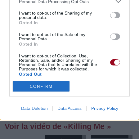
Personal Data Processing Opt Outs
I want to opt-out of the Sharing of my
personal data.
Opted In
Pour prolonger le plaisir musical :
I want to opt-out of the Sale of my
Vous aimez chanter, apprenez la guitare chez
Personal Data.
Opted In
Télécharger légalement les MP3 sur
Télécharger légalement les MP3 ou trouver le CD sur
I want to opt-out of Collection, Use,
Retention, Sale, and/or Sharing of my
Personal Data that Is Unrelated with the
Trouver des vinyles et des CD sur
Purposes for which it was collected.
Trouver un instrument de musique ou une partition au
Opted Out
meilleur prix sur
CONFIRM
Paroles + Traduction
Téléchargement
Vidéos
⇑
Data Deletion
Data Access
Privacy Policy
Commentaires
Voir la vidéo de «Killing Me »