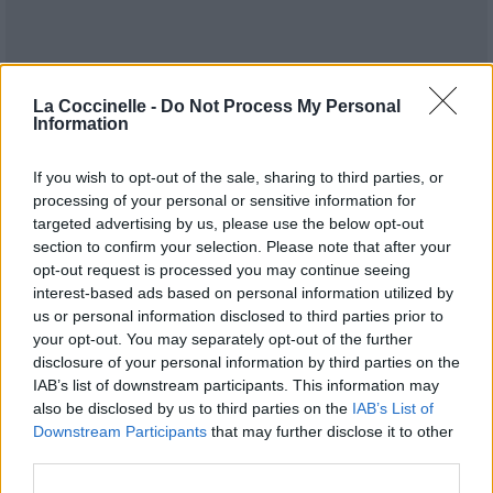
La Coccinelle -
Do Not Process My Personal
Information
If you wish to opt-out of the sale, sharing to third parties, or
processing of your personal or sensitive information for
targeted advertising by us, please use the below opt-out
Publié par
FreeSoul
le 3 août 2018 à
6061
2
3
5
section to confirm your selection. Please note that after your
7h42.
opt-out request is processed you may continue seeing
interest-based ads based on personal information utilized by
Chanteurs :
iKON
us or personal information disclosed to third parties prior to
Albums :
New Kids : Continue
your opt-out. You may separately opt-out of the further
disclosure of your personal information by third parties on the
IAB’s list of downstream participants. This information may
also be disclosed by us to third parties on the
IAB’s List of
Downstream Participants
that may further disclose it to other
Paroles + Traduction
Téléchargement
Vidéos
⇑
third parties.
Commentaires