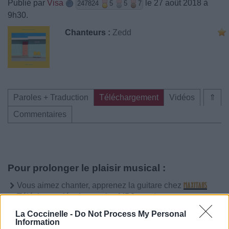
Publié par
Visa
le 27 août 2018 à
247824
5
5
7
9h30.
Chanteurs :
Zedd
Paroles + Traduction
Téléchargement
Vidéos
⇑
Commentaires
Pour prolonger le plaisir musical :
Vous aimez chanter, apprenez la guitare chez
Télécharger légalement les MP3 sur
Télécharger légalement les MP3 ou trouver le CD sur
La Coccinelle -
Do Not Process My Personal
Information