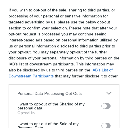
Trouver des vinyles et des CD sur
Trouver un instrument de musique ou une partition au
If you wish to opt-out of the sale, sharing to third parties, or
meilleur prix sur
processing of your personal or sensitive information for
targeted advertising by us, please use the below opt-out
section to confirm your selection. Please note that after your
Paroles + Traduction
Téléchargement
Vidéos
⇑
opt-out request is processed you may continue seeing
interest-based ads based on personal information utilized by
Commentaires
us or personal information disclosed to third parties prior to
your opt-out. You may separately opt-out of the further
Voir la vidéo de «Happy Now (&
disclosure of your personal information by third parties on the
IAB’s list of downstream participants. This information may
Elley Duhé)»
also be disclosed by us to third parties on the
IAB’s List of
Downstream Participants
that may further disclose it to other
third parties.
Personal Data Processing Opt Outs
Chanson sans vidéo
Chanson sans vidéo
I want to opt-out of the Sharing of my
personal data.
Opted In
I want to opt-out of the Sale of my
Personal Data.