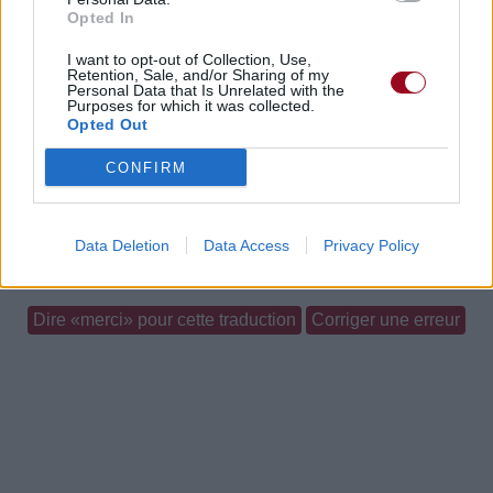
Opted In
Chanson sans vidéo
Chanson sans vidéo
I want to opt-out of Collection, Use,
Retention, Sale, and/or Sharing of my
Personal Data that Is Unrelated with the
Purposes for which it was collected.
Opted Out
Chanson sans vidéo
CONFIRM
Paroles + Traduction
Téléchargement
Vidéos
⇑
Data Deletion
Data Access
Privacy Policy
Commentaires
Dire «merci» pour cette traduction
Corriger une erreur