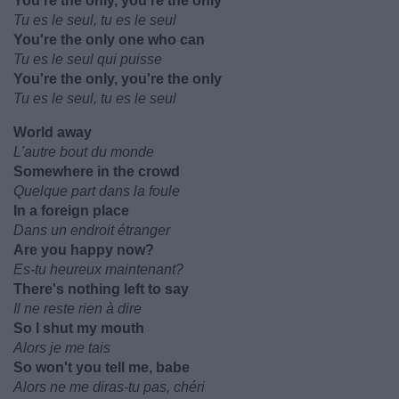
You're the only, you're the only
Tu es le seul, tu es le seul
You're the only one who can
Tu es le seul qui puisse
You're the only, you're the only
Tu es le seul, tu es le seul
World away
L'autre bout du monde
Somewhere in the crowd
Quelque part dans la foule
In a foreign place
Dans un endroit étranger
Are you happy now?
Es-tu heureux maintenant?
There's nothing left to say
Il ne reste rien à dire
So I shut my mouth
Alors je me tais
So won't you tell me, babe
Alors ne me diras-tu pas, chéri