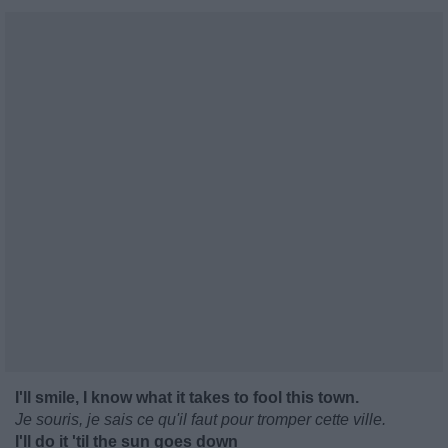
I'll smile, I know what it takes to fool this town.
Je souris, je sais ce qu'il faut pour tromper cette ville.
I'll do it 'til the sun goes down