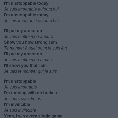
I'm unstoppable today
Je suis imparable aujourd'hui
I'm unstoppable today
Je suis imparable aujourd'hui
I'll put my armor on
Je vais mettre mon armure
Show you how strong I am
Te montrer à quel point je suis fort
I'll put my armor on
Je vais mettre mon armure
I'll show you that I am
Je vais te montrer qui je suis
I'm unstoppable
Je suis imparable
I'm running with no brakes
Je cours sans freins
I'm invincible
Je suis invincible
Yeah, I win every single game