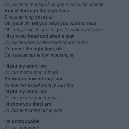
Je vais le faire jusqu'à ce que le soleil se couche
And all through the night time
Et tout au long de la nuit
Oh, yeah, I'll tell you what you want to hear
Oh, oui, je vais te dire ce que te voulais entendre
I'll turn my head and shed a tear
Je vais tourner la tête et verser une larme
It's never the right time, oh
Ce n'est jamais le bon moment, oh
I'll put my armor on
Je vais mettre mon armure
Show you how strong I am
Te montrer à quel point je suis fort
I'll put my armor on
Je vais mettre mon armure
I'll show you that I am
Je vais te montrer qui je suis
I'm unstoppable
Je suis imparable