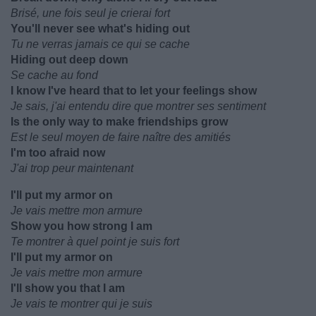
Brisé, une fois seul je crierai fort
You'll never see what's hiding out
Tu ne verras jamais ce qui se cache
Hiding out deep down
Se cache au fond
I know I've heard that to let your feelings show
Je sais, j'ai entendu dire que montrer ses sentiment
Is the only way to make friendships grow
Est le seul moyen de faire naître des amitiés
I'm too afraid now
J'ai trop peur maintenant
I'll put my armor on
Je vais mettre mon armure
Show you how strong I am
Te montrer à quel point je suis fort
I'll put my armor on
Je vais mettre mon armure
I'll show you that I am
Je vais te montrer qui je suis