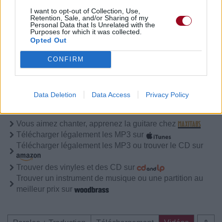
I want to opt-out of Collection, Use,
Retention, Sale, and/or Sharing of my
Personal Data that Is Unrelated with the
Purposes for which it was collected.
Paroles + Traduction
Téléchargement
Vidéos
⇑
Opted Out
Commentaires
CONFIRM
Data Deletion
Data Access
Privacy Policy
Pour prolonger le plaisir musical :
Vous aimez chanter, apprenez la guitare chez
Télécharger légalement les MP3 sur
Télécharger légalement les MP3 ou trouver le CD sur
Trouver des vinyles et des CD sur
Trouver un instrument de musique ou une partition au
meilleur prix sur