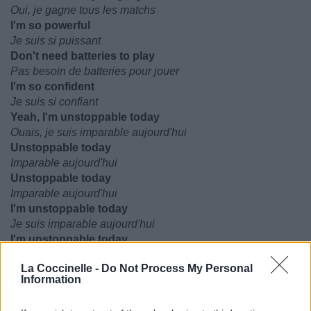
Oui, je gagne tous les matchs
I'm so powerful
Je suis si puissant
Don't need batteries to play
Pas besoin de batteries pour jouer
I'm so confident
Je suis si confiant
Yeah, I'm unstoppable today
Ouais, je suis imparable aujourd'hui
Unstoppable today
Imparable aujourd'hui
Unstoppable today
Imparable aujourd'hui
I'm unstoppable today
Je suis imparable aujourd'hui
I'm unstoppable today
Je suis imparable aujourd'hui
La Coccinelle -
Do Not Process My Personal
Information