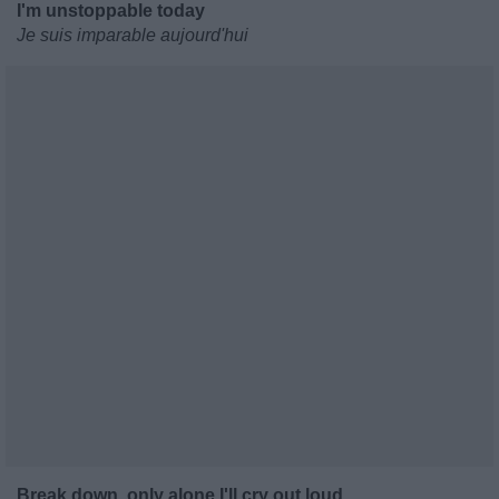
I'm unstoppable today
Je suis imparable aujourd'hui
Break down, only alone I'll cry out loud