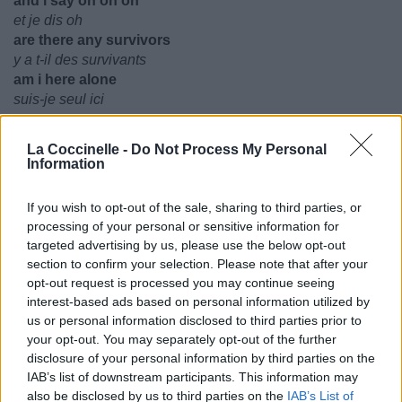
and i say oh oh oh
et je dis oh
are there any survivors
y a t-il des survivants
am i here alone
suis-je seul ici
i say oh oh oh
La Coccinelle -
Do Not Process My Personal
je dis oh
Information
are there any survivors
y a t-il des survivants
If you wish to opt-out of the sale, sharing to third parties, or
am i here alone
processing of your personal or sensitive information for
suis-je seul ici
targeted advertising by us, please use the below opt-out
section to confirm your selection. Please note that after your
oh oh oh
opt-out request is processed you may continue seeing
are there any survivors
interest-based ads based on personal information utilized by
y a t-il des survivants
us or personal information disclosed to third parties prior to
am i here alone
your opt-out. You may separately opt-out of the further
suis-je seul ici
disclosure of your personal information by third parties on the
IAB’s list of downstream participants. This information may
also be disclosed by us to third parties on the
IAB’s List of