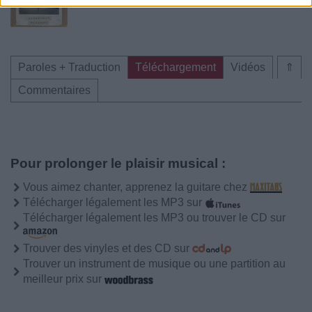
Paroles + Traduction
Téléchargement
Vidéos
⇑
Commentaires
Pour prolonger le plaisir musical :
Vous aimez chanter, apprenez la guitare chez
Télécharger légalement les MP3 sur
Télécharger légalement les MP3 ou trouver le CD sur
Trouver des vinyles et des CD sur
Trouver un instrument de musique ou une partition au
meilleur prix sur