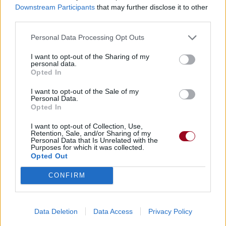
Downstream Participants
that may further disclose it to other
third parties.
Personal Data Processing Opt Outs
I want to opt-out of the Sharing of my
personal data.
Opted In
I want to opt-out of the Sale of my
Personal Data.
Opted In
I want to opt-out of Collection, Use,
Retention, Sale, and/or Sharing of my
Personal Data that Is Unrelated with the
Purposes for which it was collected.
Opted Out
CONFIRM
Publié par
Ophelyre
le 9 septembre 2018
6105
2
3
5
à 12h57.
Chanteurs :
Passenger
Data Deletion
Data Access
Privacy Policy
Albums :
Runaway