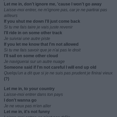
Let me in, don't ignore me, 'cause I won't go away
Laisse-moi entrer, ne m'ignore pas, car je ne partirai pas
ailleurs
If you shut me down I'll just come back
Si tu me fais taire je vais juste revenir
I'll ride in on some other track
Je suivrai une autre piste
If you let me know that I'm not allowed
Si tu me fais savoir que je n'ai pas le droit
I'll sail on some other cloud
Je naviguerai sur un autre nuage
Someone said if I'm not careful I will end up old
Quelqu'un a dit que si je ne suis pas prudent je finirai vieux
(?)
Let me in, to your country
Laisse-moi entrer dans ton pays
I don't wanna go
Je ne veux pas m'en aller
Let me in, it's not funny