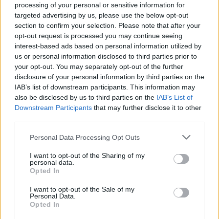
processing of your personal or sensitive information for
targeted advertising by us, please use the below opt-out
section to confirm your selection. Please note that after your
Paroles + Traduction
Téléchargement
Vidéos
⇑
opt-out request is processed you may continue seeing
Commentaires
interest-based ads based on personal information utilized by
us or personal information disclosed to third parties prior to
your opt-out. You may separately opt-out of the further
disclosure of your personal information by third parties on the
IAB’s list of downstream participants. This information may
Pour prolonger le plaisir musical :
also be disclosed by us to third parties on the
IAB’s List of
Downstream Participants
that may further disclose it to other
Vous aimez chanter, apprenez la guitare chez
third parties.
Télécharger légalement les MP3 sur
Télécharger légalement les MP3 ou trouver le CD sur
Personal Data Processing Opt Outs
Trouver des vinyles et des CD sur
I want to opt-out of the Sharing of my
personal data.
Trouver un instrument de musique ou une partition au
Opted In
meilleur prix sur
I want to opt-out of the Sale of my
Personal Data.
Opted In
Paroles + Traduction
Téléchargement
Vidéos
⇑