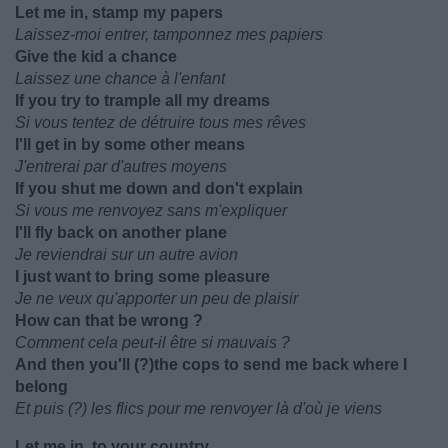
Let me in, stamp my papers
Laissez-moi entrer, tamponnez mes papiers
Give the kid a chance
Laissez une chance à l'enfant
If you try to trample all my dreams
Si vous tentez de détruire tous mes rêves
I'll get in by some other means
J'entrerai par d'autres moyens
If you shut me down and don't explain
Si vous me renvoyez sans m'expliquer
I'll fly back on another plane
Je reviendrai sur un autre avion
I just want to bring some pleasure
Je ne veux qu'apporter un peu de plaisir
How can that be wrong ?
Comment cela peut-il être si mauvais ?
And then you'll (?)the cops to send me back where I
belong
Et puis (?) les flics pour me renvoyer là d'où je viens
Let me in, to your country