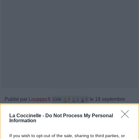
Publié par
Loupppc8
le 18 septembre
5346
2
2
5
2018 à 7h20.
La Coccinelle -
Do Not Process My Personal
Chanteurs :
Airways
Information
Albums :
Alien [Single]
If you wish to opt-out of the sale, sharing to third parties, or