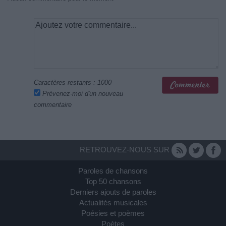
Caractères restants :
1000
Prévenez-moi d'un nouveau
commentaire
RETROUVEZ-NOUS SUR
Paroles de chansons
Top 50 chansons
Derniers ajouts de paroles
Actualités musicales
Poésies et poèmes
Poètes