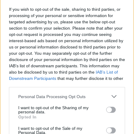
She’s the life of the party
We’re just getting started
If you wish to opt-out of the sale, sharing to third parties, or
Ooh
processing of your personal or sensitive information for
Elle est le centre de la fête
targeted advertising by us, please use the below opt-out
Nous avons tout juste commencé
section to confirm your selection. Please note that after your
(Nous avons tout juste commencé, bébé)
opt-out request is processed you may continue seeing
Oooh
interest-based ads based on personal information utilized by
Elle est le centre de la fête
us or personal information disclosed to third parties prior to
Et je suis le seul invité
your opt-out. You may separately opt-out of the further
J'ai dit que j'étais le seul invité
disclosure of your personal information by third parties on the
Ouais je suis le seul invité
IAB’s list of downstream participants. This information may
also be disclosed by us to third parties on the
IAB’s List of
Elle est le centre de la partie
Downstream Participants
that may further disclose it to other
Nous avons tout juste commencé
third parties.
Personal Data Processing Opt Outs
I want to opt-out of the Sharing of my
personal data.
Opted In
I want to opt-out of the Sale of my
Personal Data.