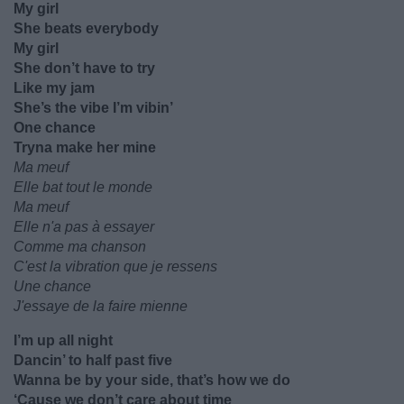
My girl
She beats everybody
My girl
She don’t have to try
Like my jam
She’s the vibe I’m vibin’
One chance
Tryna make her mine
Ma meuf
Elle bat tout le monde
Ma meuf
Elle n'a pas à essayer
Comme ma chanson
C'est la vibration que je ressens
Une chance
J'essaye de la faire mienne
I’m up all night
Dancin’ to half past five
Wanna be by your side, that’s how we do
‘Cause we don’t care about time