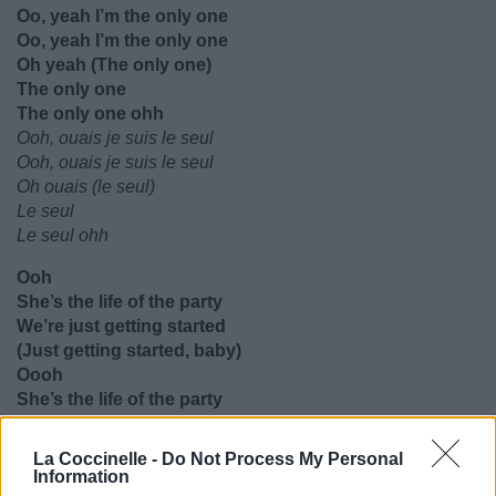
Oo, yeah I’m the only one
Oo, yeah I’m the only one
Oh yeah (The only one)
The only one
The only one ohh
Ooh, ouais je suis le seul
Ooh, ouais je suis le seul
Oh ouais (le seul)
Le seul
Le seul ohh
Ooh
She’s the life of the party
We’re just getting started
(Just getting started, baby)
Oooh
She’s the life of the party
And I’m the only one invited
Said I’m the only one invited
La Coccinelle -
Do Not Process My Personal
Yeah I’m the only one invited
Information