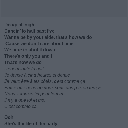
I’m up all night
Dancin’ to half past five
Wanna be by your side, that’s how we do
‘Cause we don’t care about time
We here to shut it down
There’s only you and I
That’s how we do
Debout toute la nuit
Je danse à cinq heures et demie
Je veux être à tes côtés, c'est comme ça
Parce que nous ne nous soucions pas du temps
Nous sommes ici pour fermer
Il n'y a que toi et moi
C'est comme ça
Ooh
She’s the life of the party