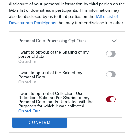
disclosure of your personal information by third parties on the
Chanson sans vidéo
Concert/Live
Concert/Live
IAB’s list of downstream participants. This information may
also be disclosed by us to third parties on the
IAB’s List of
Paroles + Traduction
Téléchargement
Vidéos
⇑
Downstream Participants
that may further disclose it to other
third parties.
Commentaires
Personal Data Processing Opt Outs
Dire «merci» pour cette traduction
Corriger une erreur
I want to opt-out of the Sharing of my
personal data.
Opted In
I want to opt-out of the Sale of my
Personal Data.
Opted In
I want to opt-out of Collection, Use,
Retention, Sale, and/or Sharing of my
Personal Data that Is Unrelated with the
Purposes for which it was collected.
Opted Out
CONFIRM