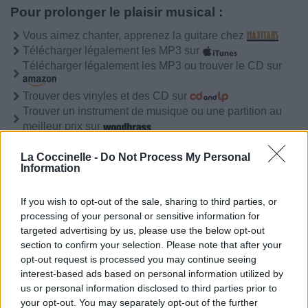
Pour prolonger le plaisir musical :
Vous aimez chanter, apprenez la guitare chez
Télécharger légalement les MP3 sur
Télécharger légalement les MP3 ou trouver le CD sur
Trouver des vinyles et des CD sur
Trouver un instrument de musique ou une partition au
meilleur prix sur
La Coccinelle -
Do Not Process My Personal
Information
Paroles + Traduction
Téléchargement
Vidéos
⇑
Commentaires
If you wish to opt-out of the sale, sharing to third parties, or
processing of your personal or sensitive information for
Voir la vidéo de «Breath»
targeted advertising by us, please use the below opt-out
section to confirm your selection. Please note that after your
opt-out request is processed you may continue seeing
interest-based ads based on personal information utilized by
us or personal information disclosed to third parties prior to
your opt-out. You may separately opt-out of the further