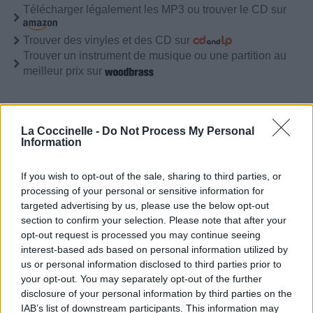
Télécharger légalement les MP3 ou trouver le CD sur
Trouver des vinyles et des CD sur
Trouver un instrument de musique ou une partition au
meilleur prix sur
Paroles + Traduction
Téléchargement
Vidéos
⇑
La Coccinelle -
Do Not Process My Personal
Commentaires
Information
Voir la vidéo de «Social Anxiety»
If you wish to opt-out of the sale, sharing to third parties, or
processing of your personal or sensitive information for
targeted advertising by us, please use the below opt-out
section to confirm your selection. Please note that after your
opt-out request is processed you may continue seeing
interest-based ads based on personal information utilized by
us or personal information disclosed to third parties prior to
your opt-out. You may separately opt-out of the further
disclosure of your personal information by third parties on the
Paroles + Traduction
Téléchargement
Vidéos
⇑
IAB’s list of downstream participants. This information may