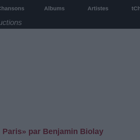
Chansons
Albums
Artistes
tC
uctions
 Paris» par Benjamin Biolay