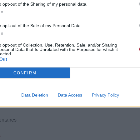
o opt-out of the Sharing of my personal data.
In
o opt-out of the Sale of my Personal Data.
ntaires
In
o opt-out of Collection, Use, Retention, Sale, and/or Sharing
ersonal Data that Is Unrelated with the Purposes for which it
lected.
Out
CONFIRM
e CD sur
Data Deletion
Data Access
Privacy Policy
ion au meilleur prix sur
ntaires
»