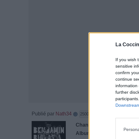
La Coccin
If you wish 
sensitive in
confirm you
continue se
information 
further disc
participants
Downstream 
Publié par
Nath34
le 5 octo
25001
3
3
5
Chanteurs :
Benjamin Biola
Persona
Albums :
A l'Origine