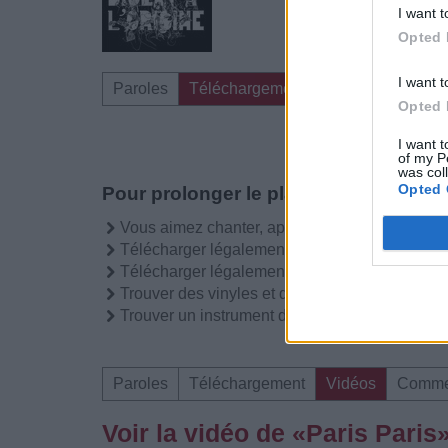
I want t
Opted 
I want t
Paroles
Téléchargement
Vidéos
Comme
Opted 
I want t
of my P
was col
Opted 
Pour prolonger le plaisir musical :
Vous aimez chanter, apprenez la guitare chez
Télécharger légalement les MP3 sur
Télécharger légalement les MP3 ou trouver l
Trouver des vinyles et des CD sur
Trouver un instrument de musique ou une partit
Paroles
Téléchargement
Vidéos
Comme
Voir la vidéo de «Paris Paris