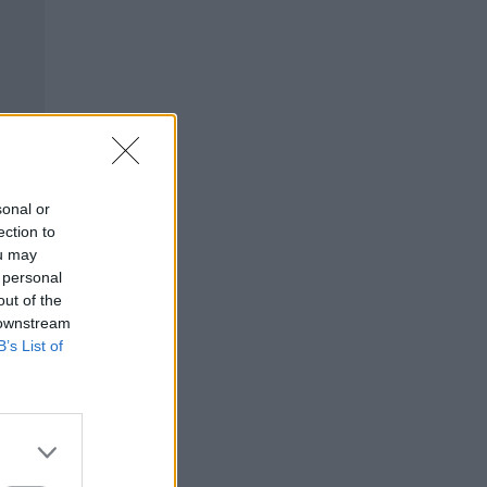
sonal or
ection to
ou may
 personal
out of the
 downstream
B’s List of