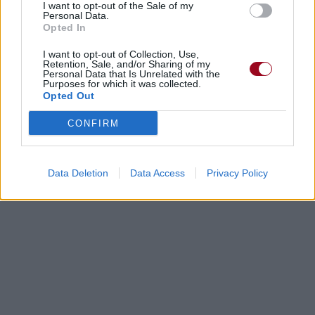
I want to opt-out of the Sale of my
Personal Data.
Opted In
Paroles + Traduction
Téléchargement
Vidéos
⇑
I want to opt-out of Collection, Use,
Commentaires
Retention, Sale, and/or Sharing of my
Personal Data that Is Unrelated with the
Purposes for which it was collected.
Opted Out
Dire «merci» pour cette traduction
Corriger une erreur
CONFIRM
Data Deletion
Data Access
Privacy Policy