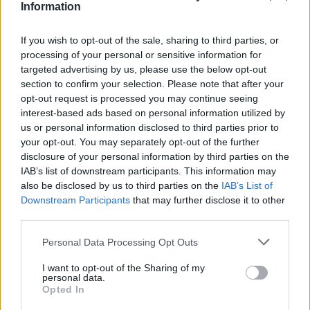
Information
Pour prolonger le plaisir musical :
If you wish to opt-out of the sale, sharing to third parties, or
Vous aimez chanter, apprenez la guitare chez
processing of your personal or sensitive information for
Télécharger légalement les MP3 sur
targeted advertising by us, please use the below opt-out
Télécharger légalement les MP3 ou trouver le CD sur
section to confirm your selection. Please note that after your
opt-out request is processed you may continue seeing
Trouver des vinyles et des CD sur
interest-based ads based on personal information utilized by
Trouver un instrument de musique ou une partition au
us or personal information disclosed to third parties prior to
meilleur prix sur
your opt-out. You may separately opt-out of the further
disclosure of your personal information by third parties on the
IAB’s list of downstream participants. This information may
Paroles + Traduction
Téléchargement
Vidéos
⇑
also be disclosed by us to third parties on the
IAB’s List of
Downstream Participants
that may further disclose it to other
Commentaires
third parties.
Voir la vidéo de «As I Die»
Personal Data Processing Opt Outs
I want to opt-out of the Sharing of my
personal data.
Opted In