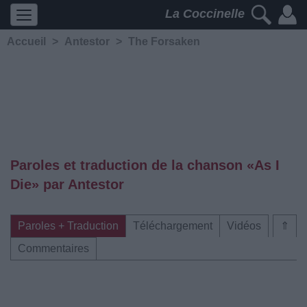
La Coccinelle
Accueil
>
Antestor
>
The Forsaken
Paroles et traduction de la chanson «As I
Die» par Antestor
Paroles + Traduction
Téléchargement
Vidéos
⇑
Commentaires