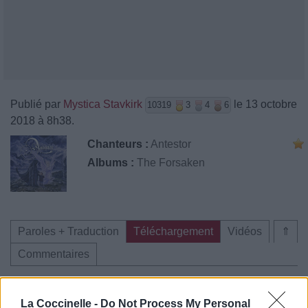
Publié par
Mystica Stavkirk
le 13 octobre
10319
3
4
6
2018 à 8h38.
Chanteurs :
Antestor
Albums :
The Forsaken
Paroles + Traduction
Téléchargement
Vidéos
⇑
Commentaires
La Coccinelle -
Do Not Process My Personal