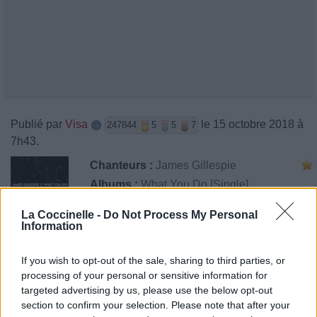
Publié par
Visa
le 15 octobre 2018 à
247844
5
5
7
7h43.
Chanteurs :
James Gillespie
Albums :
What You Do [Single]
La Coccinelle -
Do Not Process My Personal
Information
Paroles + Traduction
Téléchargement
Vidéos
⇑
If you wish to opt-out of the sale, sharing to third parties, or
processing of your personal or sensitive information for
Commentaires
targeted advertising by us, please use the below opt-out
section to confirm your selection. Please note that after your