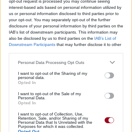
opt-out request is processed you may continue seeing
interest-based ads based on personal information utilized by
us or personal information disclosed to third parties prior to
Pour prolonger le plaisir musical :
your opt-out. You may separately opt-out of the further
Vous aimez chanter, apprenez la guitare chez
disclosure of your personal information by third parties on the
Télécharger légalement les MP3 sur
IAB’s list of downstream participants. This information may
Télécharger légalement les MP3 ou trouver le CD sur
also be disclosed by us to third parties on the
IAB’s List of
Downstream Participants
that may further disclose it to other
third parties.
Trouver des vinyles et des CD sur
Trouver un instrument de musique ou une partition au
Personal Data Processing Opt Outs
meilleur prix sur
I want to opt-out of the Sharing of my
personal data.
Opted In
Paroles + Traduction
Téléchargement
Vidéos
⇑
Commentaires
I want to opt-out of the Sale of my
Personal Data.
Opted In
Voir la vidéo de «What You Do»
I want to opt-out of Collection, Use,
Retention, Sale, and/or Sharing of my
Personal Data that Is Unrelated with the
Purposes for which it was collected.
Opted Out