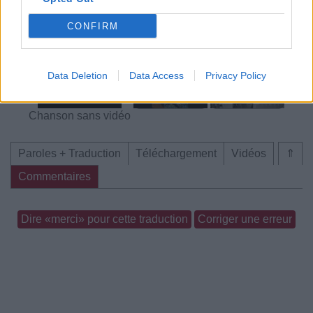
CONFIRM
Concert/Live
Chanson sans vidéo
Data Deletion
Data Access
Privacy Policy
Chanson sans vidéo
Paroles + Traduction
Téléchargement
Vidéos
⇑
Commentaires
Dire «merci» pour cette traduction
Corriger une erreur