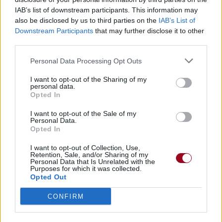
IAB’s list of downstream participants. This information may
Publié par
Louna.nt
le 24 octobre 2018 à
5383
2
2
4
also be disclosed by us to third parties on the
IAB’s List of
7h26.
Downstream Participants
that may further disclose it to other
third parties.
Chanteurs :
Jacob Whitesides
Albums :
A Piece of Me [EP]
Personal Data Processing Opt Outs
I want to opt-out of the Sharing of my
personal data.
Opted In
Paroles + Traduction
Téléchargement
Vidéos
⇑
I want to opt-out of the Sale of my
Personal Data.
Commentaires
Opted In
I want to opt-out of Collection, Use,
Retention, Sale, and/or Sharing of my
Personal Data that Is Unrelated with the
Purposes for which it was collected.
Pour prolonger le plaisir musical :
Opted Out
Vous aimez chanter, apprenez la guitare chez
CONFIRM
Télécharger légalement les MP3 sur
Télécharger légalement les MP3 ou trouver le CD sur