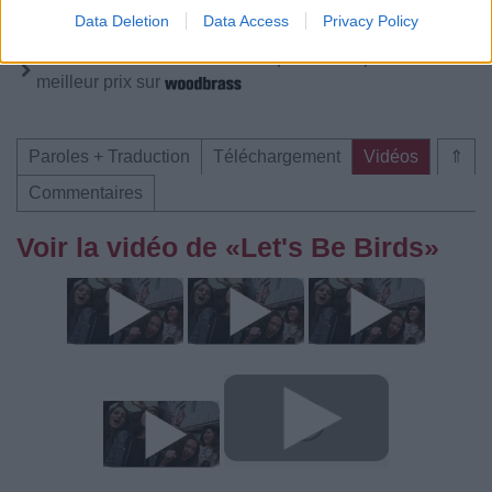
Data Deletion
Data Access
Privacy Policy
Trouver des vinyles et des CD sur
Trouver un instrument de musique ou une partition au
meilleur prix sur
Paroles + Traduction
Téléchargement
Vidéos
⇑
Commentaires
Voir la vidéo de «Let's Be Birds»