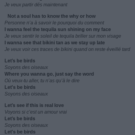
Je veux partir dés maintenant
Not a soul has to know the why or how
Personne n’a à savoir le pourquoi du comment
I wanna feel the tequila sun shining on my face
Je veux sentir le soleil de tequila briller sur mon visage
I wanna see that bikini tan as we stay up late
Je veux voir ces traces de bikini quand on reste éveillé tard
Let’s be birds
Soyons des oiseaux
Where you wanna go, just say the word
Où veux-tu aller, tu n’as qu’à le dire
Let's be birds
Soyons des oiseaux
Let’s see if this is real love
Voyons si c’est un amour vrai
Let’s be birds
Soyons des oiseaux
Let's be birds