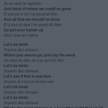
Je ne veux te regarder
And think of where we could've gone
Et penser à où l’on pourrait être
And all that we should’ve done
Et à tout ce que l’on aurait dû faire
So put your hands up
Alors lève tes mains
Let’s be birds
Soyons des oiseaux
Where you wanna go, just say the word
Où veux-tu aller, tu n’as qu’à le dire
Let’s be birds
Soyons des oiseaux
Let’s see if this is real love
Voyons si c’est un amour vrai
Let’s be birds
Soyons des oiseaux
Let’s be birds
Soyons des oiseaux