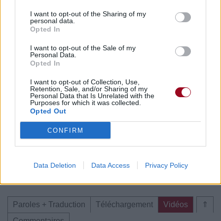
I want to opt-out of the Sharing of my
Paroles + Traduction
personal data.
Téléchargement
Vidéos
⇑
Opted In
Commentaires
I want to opt-out of the Sale of my
Personal Data.
Opted In
I want to opt-out of Collection, Use,
Pour prolonger le plaisir musical :
Retention, Sale, and/or Sharing of my
Personal Data that Is Unrelated with the
Purposes for which it was collected.
Vous aimez chanter, apprenez la guitare chez
Opted Out
Télécharger légalement les MP3 sur
Télécharger légalement les MP3 ou trouver le CD sur
CONFIRM
Trouver des vinyles et des CD sur
Trouver un instrument de musique ou une partition au
Data Deletion
Data Access
Privacy Policy
meilleur prix sur
Paroles + Traduction
Téléchargement
Vidéos
⇑
Commentaires