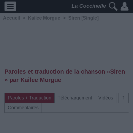
La Coccinelle
Accueil
>
Kailee Morgue
>
Siren [Single]
Paroles et traduction de la chanson «Siren
» par Kailee Morgue
Paroles + Traduction
Téléchargement
Vidéos
⇑
Commentaires