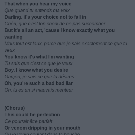
That when you hear my voice
Que quand tu entends ma voix
Darling, it's your choice not to fall in
Chéri, que c'est ton choix de ne pas succomber
But it's all an act, 'cause I know exactly what you
wanting
Mais tout est faux, parce que je sais exactement ce que tu
veux
You know it's what I'm wanting
Tu sais que c'est ce que je veux
Boy, I know what you desire
Garçon, je sais ce que tu désires
Oh, you're such a bad bad liar
Oh, tu es un si mauvais menteur
(Chorus)
This could be perfection
Ce pourrait être parfait
Or venom dripping in your mouth
Ou le venin coulant dans ta bouche