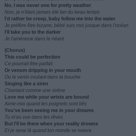
No, I was never one for pretty weather
Non, je n'étais jamais été fan du beau temps
I'd rather be creep, baby follow me into the water
Je préfère être bizarre, bébé suis moi jusque dans l'océan
I'll take you to the darker
Je t'amènerai dans le néant
(Chorus)
This could be perfection
Ce pourrait être parfait
Or venom dripping in your mouth
Ou le venin coulant dans ta bouche
Singing like a siren
Chantant comme une sirène
Love me while your wrists are bound
Aime-moi quand tes poignets sont liés
You've been seeing me in your dreams
Tu m'as vue dans tes rêves
But I'll be there when your reality drowns
Et je serai là quand ton monde se noiera