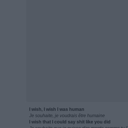
I wish, I wish I was human
Je souhaite, je voudrais être humaine
I wish that I could say shit like you did