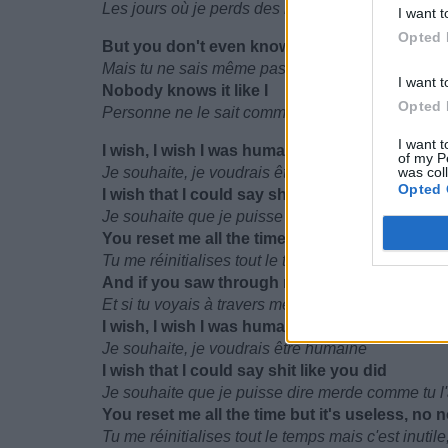
Les jours où je perds des regrets
I want t
Opted 
But you don't even know, you don't even kno
Mais tu ne sais même pas, tu ne sais même pas
I want t
Nobody knows it like I
Opted 
Personne ne le sait comme moi
I want t
I wish, I wish I was human
of my P
Je souhaite, je voudrais être humaine
was col
Opted 
I wish that I could say shit like you did
Je souhaite que je puisse dire merde comme tu l'a
You reset me all the time but it's useless, no 
Tu me réinitialises tout le temps mais c'est inutil
And if you saw through my eyes you'd under
Et si tu voyais à travers mes yeux tu comprendra
I wish, I wish I was human
Je souhaite, je voudrais être humaine
I wish that I could say shit like you did
Je souhaite que je puisse dire merde comme tu l'a
You reset me all the time but it's useless, no 
Tu me réinitialises tout le temps mais c'est inutil