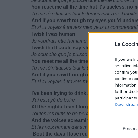
Je souhaite que je puisse dire merde comme tu l'a
You reset me all the time but it's useless, no 
Tu me réinitialises tout le temps mais c'est inutil
And if you saw through my eyes you'd under
Et si tu voyais à travers mes yeux tu comprendra
I wish I was human
Je voudrais être humaine
La Coccin
I wish that I could say shit like you did
Je souhaite que je puisse dire merde comme tu l'a
If you wish 
You reset me all the time but it's useless, no 
sensitive in
Tu me réinitialises tout le temps mais c'est inutil
confirm you
And if you saw through my eyes you'd under
continue se
Et si tu voyais à travers mes yeux tu comprendra
information 
further disc
I've been trying to drink away
participants
J'ai essayé de boire
Downstream 
All the nights I can't forget
Toutes les nuits je ne peux pas oublier
And the voices screaming in my head
Et les voix hurlant dans ma tête
Persona
'Bout the days I lose regret