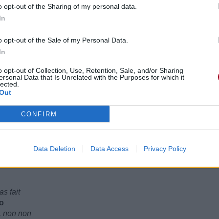
o opt-out of the Sharing of my personal data.
In
w
o opt-out of the Sale of my Personal Data.
In
o opt-out of Collection, Use, Retention, Sale, and/or Sharing
ersonal Data that Is Unrelated with the Purposes for which it
lected.
Out
s fait
CONFIRM
no
e, non non
stand why
is pourquoi
Data Deletion
Data Access
Privacy Policy
s fait
no
e, non non