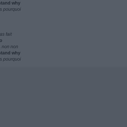
stand why
is pourquoi
s fait
no
e, non non
stand why
is pourquoi