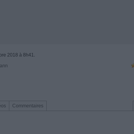
bre 2018 à 8h41.
mann
éos
Commentaires