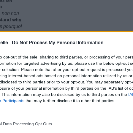
s fait
no
e, non non
stand why
is pourquoi
elle -
Do Not Process My Personal Information
s fait
to opt-out of the sale, sharing to third parties, or processing of your per
no
formation for targeted advertising by us, please use the below opt-out s
e, non non
r selection. Please note that after your opt-out request is processed y
stand why
eing interest-based ads based on personal information utilized by us or
is pourquoi
disclosed to third parties prior to your opt-out. You may separately opt-
losure of your personal information by third parties on the IAB’s list of
. This information may also be disclosed by us to third parties on the
IA
Participants
that may further disclose it to other third parties.
l Data Processing Opt Outs