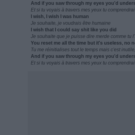
And if you saw through my eyes you'd under
Et si tu voyais à travers mes yeux tu comprendra
I wish, I wish I was human
Je souhaite, je voudrais être humaine
I wish that I could say shit like you did
Je souhaite que je puisse dire merde comme tu l'a
You reset me all the time but it's useless, no 
Tu me réinitialises tout le temps mais c'est inutil
And if you saw through my eyes you'd under
Et si tu voyais à travers mes yeux tu comprendra