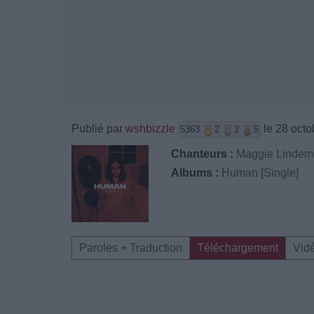
Publié par
wshbizzle
le 28 octo
5363
2
2
5
Chanteurs :
Maggie Linde
Albums :
Human [Single]
Paroles + Traduction
Téléchargement
Vid