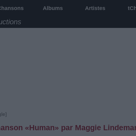
Chansons
Albums
Artistes
tC
uctions
le]
 chanson «Human» par Maggie Lindema