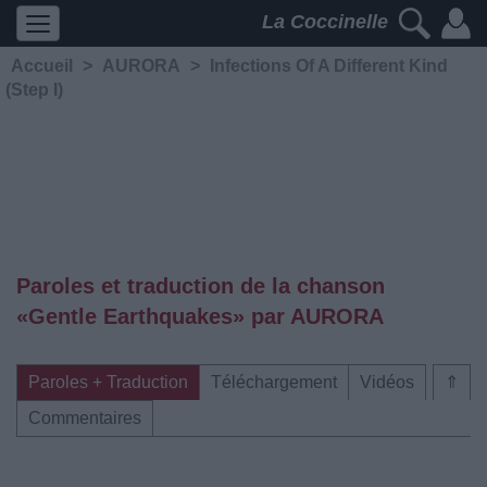
La Coccinelle
Accueil
>
AURORA
>
Infections Of A Different Kind
(Step I)
Paroles et traduction de la chanson
«Gentle Earthquakes» par AURORA
Paroles + Traduction
Téléchargement
Vidéos
⇑
Commentaires