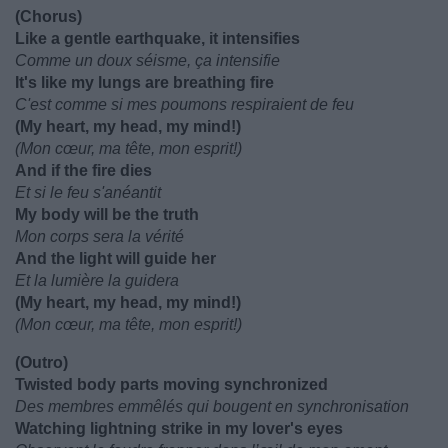
(Chorus)
Like a gentle earthquake, it intensifies
Comme un doux séisme, ça intensifie
It's like my lungs are breathing fire
C'est comme si mes poumons respiraient de feu
(My heart, my head, my mind!)
(Mon cœur, ma tête, mon esprit!)
And if the fire dies
Et si le feu s'anéantit
My body will be the truth
Mon corps sera la vérité
And the light will guide her
Et la lumière la guidera
(My heart, my head, my mind!)
(Mon cœur, ma tête, mon esprit!)
(Outro)
Twisted body parts moving synchronized
Des membres emmêlés qui bougent en synchronisation
Watching lightning strike in my lover's eyes