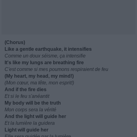
(Chorus)
Like a gentle earthquake, it intensifies
Comme un doux séisme, ça intensifie
It's like my lungs are breathing fire
C'est comme si mes poumons respiraient de feu
(My heart, my head, my mind!)
(Mon cœur, ma tête, mon esprit!)
And if the fire dies
Et si le feu s'anéantit
My body will be the truth
Mon corps sera la vérité
And the light will guide her
Et la lumière la guidera
Light will guide her
Elle sera guidée par la lumière