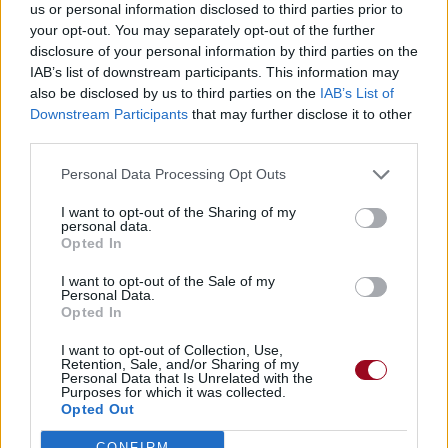
us or personal information disclosed to third parties prior to
your opt-out. You may separately opt-out of the further
disclosure of your personal information by third parties on the
Publié par
MAXIXXAM
le 2 novembre
13093
3
4
6
IAB’s list of downstream participants. This information may
2018 à 7h23.
also be disclosed by us to third parties on the
IAB’s List of
Downstream Participants
that may further disclose it to other
Chanteurs :
AURORA
third parties.
Albums :
Infections Of A Different Kind
(Step I)
Personal Data Processing Opt Outs
I want to opt-out of the Sharing of my
personal data.
Opted In
Paroles + Traduction
Téléchargement
Vidéos
⇑
I want to opt-out of the Sale of my
Commentaires
Personal Data.
Opted In
I want to opt-out of Collection, Use,
Retention, Sale, and/or Sharing of my
Personal Data that Is Unrelated with the
Pour prolonger le plaisir musical :
Purposes for which it was collected.
Opted Out
Vous aimez chanter, apprenez la guitare chez
Télécharger légalement les MP3 sur
CONFIRM