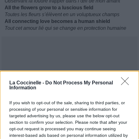
Observant la foudre frapper dans l’œil de mon amant
All the flowers grow to a luscious field
Toutes les fleurs s’élèvent en un voluptueux champs
All connecting love becomes a human shield
Tout cet amour lié qui se change en protection humaine
La Coccinelle -
Do Not Process My Personal
Information
If you wish to opt-out of the sale, sharing to third parties, or
processing of your personal or sensitive information for
targeted advertising by us, please use the below opt-out
section to confirm your selection. Please note that after your
opt-out request is processed you may continue seeing
interest-based ads based on personal information utilized by