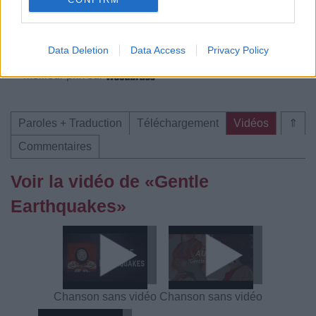
Télécharger légalement les MP3 ou trouver le CD sur
Trouver des vinyles et des CD sur
Data Deletion
Data Access
Privacy Policy
Trouver un instrument de musique ou une partition au
meilleur prix sur
Paroles + Traduction
Téléchargement
Vidéos
⇑
Commentaires
Voir la vidéo de «Gentle
Earthquakes»
Chanson sans vidéo
Chanson sans vidéo