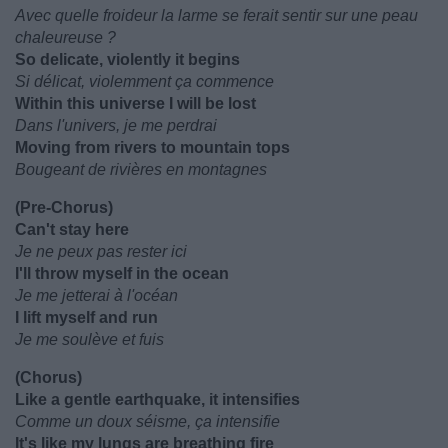
Avec quelle froideur la larme se ferait sentir sur une peau
chaleureuse ?
So delicate, violently it begins
Si délicat, violemment ça commence
Within this universe I will be lost
Dans l'univers, je me perdrai
Moving from rivers to mountain tops
Bougeant de rivières en montagnes
(Pre-Chorus)
Can't stay here
Je ne peux pas rester ici
I'll throw myself in the ocean
Je me jetterai à l'océan
I lift myself and run
Je me soulève et fuis
(Chorus)
Like a gentle earthquake, it intensifies
Comme un doux séisme, ça intensifie
It's like my lungs are breathing fire