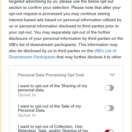
targeted advertising by us, please use the below opt-out
Pour prolonger le plaisir musical :
section to confirm your selection. Please note that after your
opt-out request is processed you may continue seeing
Vous aimez chanter, apprenez la guitare chez
interest-based ads based on personal information utilized by
Télécharger légalement les MP3 sur
us or personal information disclosed to third parties prior to
Télécharger légalement les MP3 ou trouver le CD sur
your opt-out. You may separately opt-out of the further
disclosure of your personal information by third parties on the
Trouver des vinyles et des CD sur
IAB’s list of downstream participants. This information may
Trouver un instrument de musique ou une partition au
also be disclosed by us to third parties on the
IAB’s List of
meilleur prix sur
Downstream Participants
that may further disclose it to other
third parties.
Personal Data Processing Opt Outs
Paroles + Traduction
Téléchargement
Vidéos
⇑
Commentaires
I want to opt-out of the Sharing of my
personal data.
Opted In
Voir la vidéo de «Love Someone»
I want to opt-out of the Sale of my
Personal Data.
Opted In
I want to opt-out of Collection, Use,
Retention, Sale, and/or Sharing of my