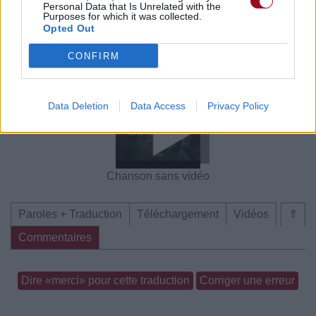
Personal Data that Is Unrelated with the
Chanson sans vidéo
Chanson sans vidéo
Purposes for which it was collected.
Opted Out
CONFIRM
Concert/Live
Chanson sans vidéo
Data Deletion
Data Access
Privacy Policy
Chanson sans vidéo
Paroles + Traduction
Téléchargement
Vidéos
⇑
Commentaires
Dire «merci» pour cette traduction
Corriger une erreur