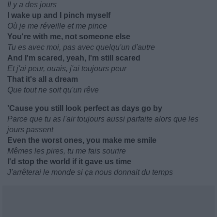
Il y a des jours
I wake up and I pinch myself
Où je me réveille et me pince
You're with me, not someone else
Tu es avec moi, pas avec quelqu'un d'autre
And I'm scared, yeah, I'm still scared
Et j'ai peur, ouais, j'ai toujours peur
That it's all a dream
Que tout ne soit qu'un rêve
'Cause you still look perfect as days go by
Parce que tu as l'air toujours aussi parfaite alors que les
jours passent
Even the worst ones, you make me smile
Mêmes les pires, tu me fais sourire
I'd stop the world if it gave us time
J'arrêterai le monde si ça nous donnait du temps