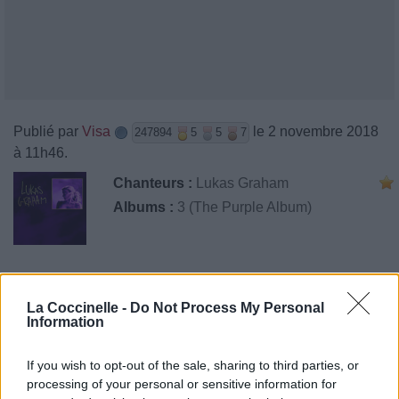
Publié par
Visa
le 2 novembre 2018
247894
5
5
7
à 11h46.
Chanteurs :
Lukas Graham
Albums :
3 (The Purple Album)
Paroles + Traduction
Téléchargement
Vidéos
⇑
La Coccinelle -
Do Not Process My Personal
Information
Commentaires
If you wish to opt-out of the sale, sharing to third parties, or
processing of your personal or sensitive information for