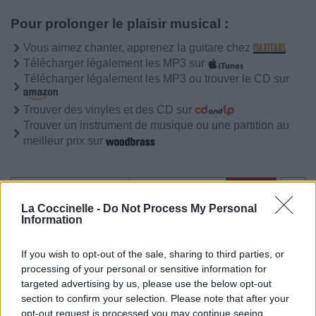
Pour prolonger le plaisir musical :
Vous aimez chanter, apprenez la guitare chez
Télécharger légalement les MP3 sur
Télécharger légalement les MP3 ou trouver le CD sur
Trouver des vinyles et des CD sur
Trouver un instrument de musique ou une partition au
meilleur prix sur
Paroles + Traduction
Téléchargement
Vidéos
⇑
La Coccinelle -
Do Not Process My Personal
Commentaires
Information
Voir la vidéo de «Blockades»
If you wish to opt-out of the sale, sharing to third parties, or
processing of your personal or sensitive information for
targeted advertising by us, please use the below opt-out
section to confirm your selection. Please note that after your
opt-out request is processed you may continue seeing