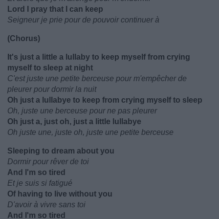
Lord I pray that I can keep
Seigneur je prie pour de pouvoir continuer à
(Chorus)
It's just a little a lullaby to keep myself from crying
myself to sleep at night
C'est juste une petite berceuse pour m'empêcher de
pleurer pour dormir la nuit
Oh just a lullabye to keep from crying myself to sleep
Oh, juste une berceuse pour ne pas pleurer
Oh just a, just oh, just a little lullabye
Oh juste une, juste oh, juste une petite berceuse
Sleeping to dream about you
Dormir pour rêver de toi
And I'm so tired
Et je suis si fatigué
Of having to live without you
D'avoir à vivre sans toi
And I'm so tired