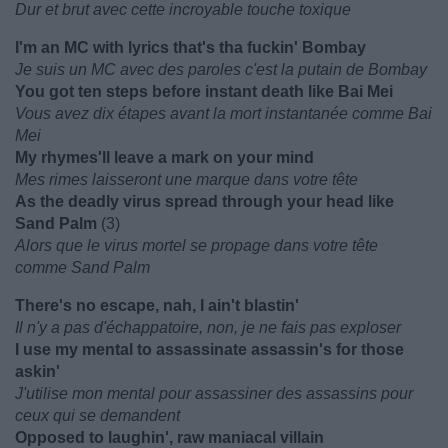
Dur et brut avec cette incroyable touche toxique
I'm an MC with lyrics that's tha fuckin' Bombay
Je suis un MC avec des paroles c'est la putain de Bombay
You got ten steps before instant death like Bai Mei
Vous avez dix étapes avant la mort instantanée comme Bai
Mei
My rhymes'll leave a mark on your mind
Mes rimes laisseront une marque dans votre tête
As the deadly virus spread through your head like
Sand Palm
(3)
Alors que le virus mortel se propage dans votre tête
comme Sand Palm
There's no escape, nah, I ain't blastin'
Il n'y a pas d'échappatoire, non, je ne fais pas exploser
I use my mental to assassinate assassin's for those
askin'
J'utilise mon mental pour assassiner des assassins pour
ceux qui se demandent
Opposed to laughin', raw maniacal villain