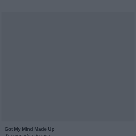
Got My Mind Made Up
J'ai mon idée de faite.