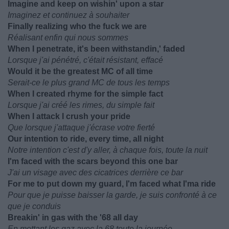
Imagine and keep on wishin' upon a star
Imaginez et continuez à souhaiter
Finally realizing who the fuck we are
Réalisant enfin qui nous sommes
When I penetrate, it's been withstandin,' faded
Lorsque j'ai pénétré, c'était résistant, effacé
Would it be the greatest MC of all time
Serait-ce le plus grand MC de tous les temps
When I created rhyme for the simple fact
Lorsque j'ai créé les rimes, du simple fait
When I attack I crush your pride
Que lorsque j'attaque j'écrase votre fierté
Our intention to ride, every time, all night
Notre intention c'est d'y aller, à chaque fois, toute la nuit
I'm faced with the scars beyond this one bar
J'ai un visage avec des cicatrices derrière ce bar
For me to put down my guard, I'm faced what I'ma ride
Pour que je puisse baisser la garde, je suis confronté à ce
que je conduis
Breakin' in gas with the '68 all day
En mettant les gaz avec la 68 toute la journée