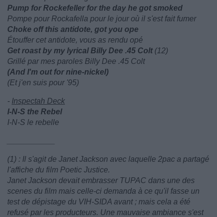
Pump for Rockefeller for the day he got smoked
Pompe pour Rockafella pour le jour où il s'est fait fumer
Choke off this antidote, got you ope
Étouffer cet antidote, vous as rendu opé
Get roast by my lyrical Billy Dee .45 Colt
(12)
Grillé par mes paroles Billy Dee .45 Colt
(And I'm out for nine-nickel)
(Et j'en suis pour '95)
-
Inspectah Deck
I-N-S the Rebel
I-N-S le rebelle
___________
(1) : Il s'agit de Janet Jackson avec laquelle 2pac a partagé
l'affiche du film Poetic Justice.
Janet Jackson devait embrasser TUPAC dans une des
scenes du film mais celle-ci demanda à ce qu'il fasse un
test de dépistage du VIH-SIDA avant ; mais cela a été
refusé par les producteurs. Une mauvaise ambiance s'est