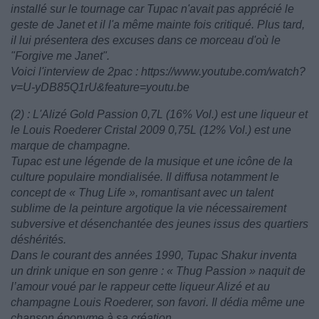
installé sur le tournage car Tupac n'avait pas apprécié le
geste de Janet et il l'a même mainte fois critiqué. Plus tard,
il lui présentera des excuses dans ce morceau d'où le
"Forgive me Janet".
Voici l'interview de 2pac : https://www.youtube.com/watch?
v=U-yDB85Q1rU&feature=youtu.be
(2) : L'Alizé Gold Passion 0,7L (16% Vol.) est une liqueur et
le Louis Roederer Cristal 2009 0,75L (12% Vol.) est une
marque de champagne.
Tupac est une légende de la musique et une icône de la
culture populaire mondialisée. Il diffusa notamment le
concept de « Thug Life », romantisant avec un talent
sublime de la peinture argotique la vie nécessairement
subversive et désenchantée des jeunes issus des quartiers
déshérités.
Dans le courant des années 1990, Tupac Shakur inventa
un drink unique en son genre : « Thug Passion » naquit de
l’amour voué par le rappeur cette liqueur Alizé et au
champagne Louis Roederer, son favori. Il dédia même une
chanson éponyme à sa création.