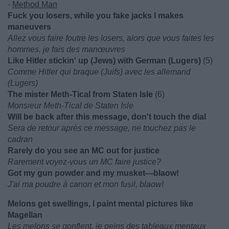
-
Method Man
Fuck you losers, while you fake jacks I makes
maneuvers
Allez vous faire foutre les losers, alors que vous faites les
hommes, je fais des manœuvres
Like Hitler stickin' up (Jews) with German (Lugers)
(5)
Comme Hitler qui braque (Juifs) avec les allemand
(Lugers)
The mister Meth-Tical from Staten Isle
(6)
Monsieur Meth-Tical de Staten Isle
Will be back after this message, don't touch the dial
Sera de retour après ce message, ne touchez pas le
cadran
Rarely do you see an MC out for justice
Rarement voyez-vous un MC faire justice?
Got my gun powder and my musket—blaow!
J'ai ma poudre à canon et mon fusil, blaow!
Melons get swellings, I paint mental pictures like
Magellan
Les melons se gonflent, je peins des tableaux mentaux