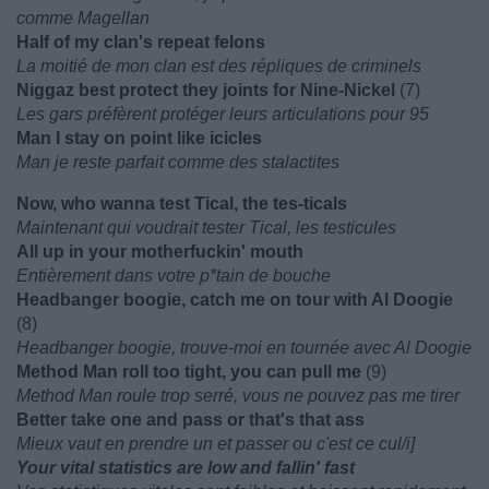
comme Magellan
Half of my clan's repeat felons
La moitié de mon clan est des répliques de criminels
Niggaz best protect they joints for Nine-Nickel
(7)
Les gars préfèrent protéger leurs articulations pour 95
Man I stay on point like icicles
Man je reste parfait comme des stalactites
Now, who wanna test Tical, the tes-ticals
Maintenant qui voudrait tester Tical, les testicules
All up in your motherfuckin' mouth
Entièrement dans votre p*tain de bouche
Headbanger boogie, catch me on tour with Al Doogie
(8)
Headbanger boogie, trouve-moi en tournée avec Al Doogie
Method Man roll too tight, you can pull me
(9)
Method Man roule trop serré, vous ne pouvez pas me tirer
Better take one and pass or that's that ass
Mieux vaut en prendre un et passer ou c'est ce cul/i]
Your vital statistics are low and fallin' fast