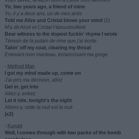
Yo, two years ago, a friend of mine
Yo, il y a deux ans, un de mes amis
Told me Alize and Cristal blows your mind
(2)
M'a dit Alizé et Cristal t’époustouflent
Bear witness to the dopest fuckin' rhyme I wrote
Témoin de la putain de rime que j'ai écrite
Takin' off my coat, clearing my throat
Enlevant mon manteau, éclaircissant ma gorge
-
Method Man
I got my mind made up, come on
J'ai pris ma décision, allez
Get in, get into
Allez-y, entrez
Let it ride, tonight's tha night
Allons-y, cette la nuit est la nuit
(x2)
-
Kurupt
Well, I comes through with two packs of the bomb