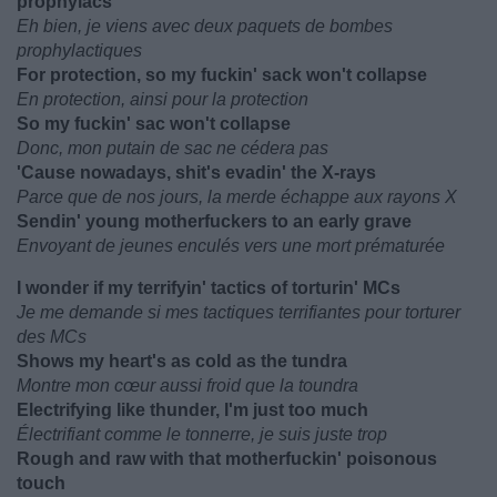
prophylacs
Eh bien, je viens avec deux paquets de bombes
prophylactiques
For protection, so my fuckin' sack won't collapse
En protection, ainsi pour la protection
So my fuckin' sac won't collapse
Donc, mon putain de sac ne cédera pas
'Cause nowadays, shit's evadin' the X-rays
Parce que de nos jours, la merde échappe aux rayons X
Sendin' young motherfuckers to an early grave
Envoyant de jeunes enculés vers une mort prématurée
I wonder if my terrifyin' tactics of torturin' MCs
Je me demande si mes tactiques terrifiantes pour torturer
des MCs
Shows my heart's as cold as the tundra
Montre mon cœur aussi froid que la toundra
Electrifying like thunder, I'm just too much
Électrifiant comme le tonnerre, je suis juste trop
Rough and raw with that motherfuckin' poisonous
touch