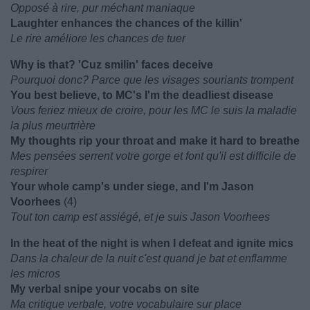
Opposé à rire, pur méchant maniaque
Laughter enhances the chances of the killin'
Le rire améliore les chances de tuer
Why is that? 'Cuz smilin' faces deceive
Pourquoi donc? Parce que les visages souriants trompent
You best believe, to MC's I'm the deadliest disease
Vous feriez mieux de croire, pour les MC le suis la maladie
la plus meurtrière
My thoughts rip your throat and make it hard to breathe
Mes pensées serrent votre gorge et font qu'il est difficile de
respirer
Your whole camp's under siege, and I'm Jason
Voorhees
(4)
Tout ton camp est assiégé, et je suis Jason Voorhees
In the heat of the night is when I defeat and ignite mics
Dans la chaleur de la nuit c'est quand je bat et enflamme
les micros
My verbal snipe your vocabs on site
Ma critique verbale, votre vocabulaire sur place