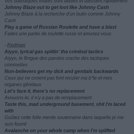
Vos statistiques vitales sont faibles et baissent rapidement
Johnny Blaze out to get loot like Johnny Cash
Johnny Blaze à la recherche d'un butin comme Johnny
Cash
Play a game of Russian Roulette and have a blast
Faites une partie de roulette russe et amusez-vous
-
Redman
Aiyyo, lyrical gas spittin' tha criminal tactics
Aiyyo, le flingue des paroles crache des tactiques
criminelles
Non-believers get my dick and genitals backwards
Ceux qui ne croient pas font reculer ma b*te et mes
organes génitaux
Let's face it, there's no replacement
Avouons-le, il n'y a pas de remplacement
Taste this, mad underground basement, shit I'm laced
with
Goûtez cette folle merde souterraine dans laquelle je me
suis fourré
Avalanche on your whole camp when I'm splifted