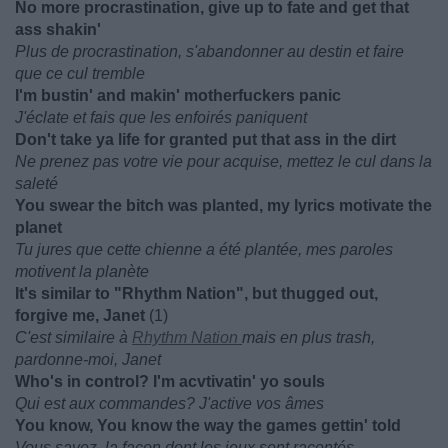
No more procrastination, give up to fate and get that
ass shakin'
Plus de procrastination, s'abandonner au destin et faire
que ce cul tremble
I'm bustin' and makin' motherfuckers panic
J'éclate et fais que les enfoirés paniquent
Don't take ya life for granted put that ass in the dirt
Ne prenez pas votre vie pour acquise, mettez le cul dans la
saleté
You swear the bitch was planted, my lyrics motivate the
planet
Tu jures que cette chienne a été plantée, mes paroles
motivent la planète
It's similar to "Rhythm Nation", but thugged out,
forgive me, Janet
(1)
C'est similaire à
Rhythm Nation
mais en plus trash,
pardonne-moi, Janet
Who's in control? I'm acvtivatin' yo souls
Qui est aux commandes? J'active vos âmes
You know, You know the way the games gettin' told
Vous savez, la façon dont les jeux sont racontés