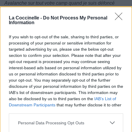
Avalanche sur tout votre camp quand je suis défoncé
Funk Doctor, who? Spock, bitch, don't get it twisted
Docteur Funk, qui? Spock, connard, ne mélange pas tout
La Coccinelle -
Do Not Process My Personal
I got connects like Federal Express
Information
(10)
Je me suis connecté comme Federal Express
To get the fresh package of bless, tha dogs can't fetch
If you wish to opt-out of the sale, sharing to third parties, or
Pour obtenir le nouveau paquet de bénédiction, que les
processing of your personal or sensitive information for
chiens ne peuvent pas aller chercher
targeted advertising by us, please use the below opt-out
Got the clear spot from the rear block
section to confirm your selection. Please note that after your
J'ai une vue dégagée depuis le bloc de derrière
opt-out request is processed you may continue seeing
To bust 'til every nigga here drop, men, I fear not
interest-based ads based on personal information utilized by
us or personal information disclosed to third parties prior to
Pour choper jusqu'à ce que chaque mec tombe, les gars, je
your opt-out. You may separately opt-out of the further
ne crains rien
disclosure of your personal information by third parties on the
Hold ya nose and blow out 'til ya ears pop
IAB’s list of downstream participants. This information may
Pincez-vous le nez et soufflez jusqu'à ce que vos oreilles
also be disclosed by us to third parties on the
IAB’s List of
se débouchent
Downstream Participants
that may further disclose it to other
Since your crew suit you to shift
third parties.
Etant donné que votre bande s'adapte à vous pour se
déplacer
Personal Data Processing Opt Outs
Now, you claim that your gears locked