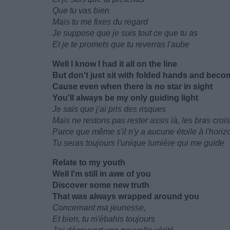
Que tu vas bien
Mais tu me fixes du regard
Je suppose que je suis tout ce que tu as
Et je te promets que tu reverras l'aube
Well I know I had it all on the line
But don't just sit with folded hands and beco
Cause even when there is no star in sight
You'll always be my only guiding light
Je sais que j'ai pris des risques
Mais ne restons pas rester assis là, les bras cro
Parce que même s'il n'y a aucune étoile à l'horiz
Tu seras toujours l'unique lumière qui me guide
Relate to my youth
Well I'm still in awe of you
Discover some new truth
That was always wrapped around you
Concernant ma jeunesse,
Et bien, tu m'ébahis toujours