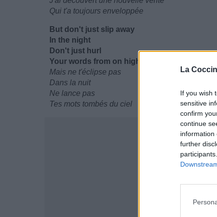
J'ai découvert une nouvelle vérité
Qui t'a toujours enveloppée
But don't just slip away
In the night
Don't just hurl
Your words from on high
La Coccin
Mais ne t'éclipse pas
Dans la nuit
Ne lance pas
If you wish 
sensitive in
Tes mots tombés du ciel
confirm you
continue se
information 
further disc
participants
Downstream 
Persona