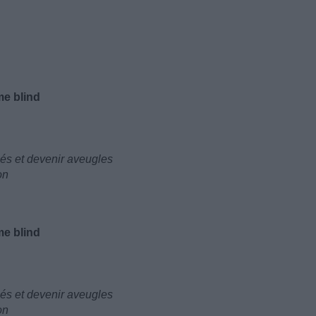
me blind
isés et devenir aveugles
on
me blind
isés et devenir aveugles
on