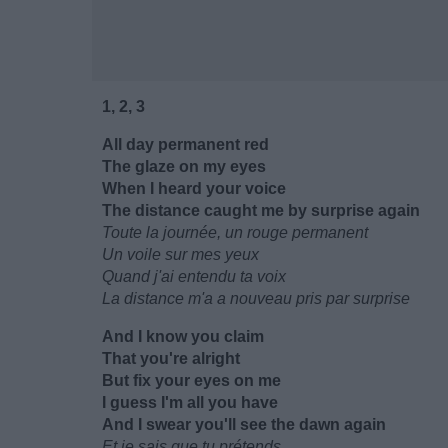
1, 2, 3
All day permanent red
The glaze on my eyes
When I heard your voice
The distance caught me by surprise again
Toute la journée, un rouge permanent
Un voile sur mes yeux
Quand j'ai entendu ta voix
La distance m'a a nouveau pris par surprise
And I know you claim
That you're alright
But fix your eyes on me
I guess I'm all you have
And I swear you'll see the dawn again
Et je sais que tu prétends