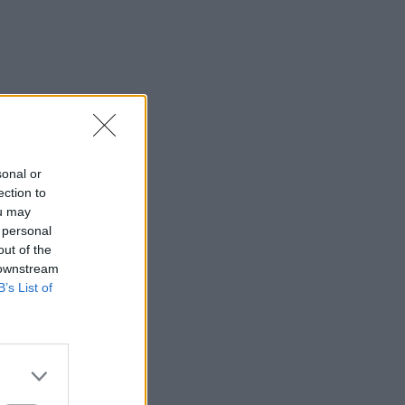
sonal or
ection to
ou may
 personal
out of the
 downstream
B’s List of