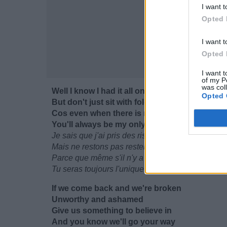
I want t
Opted 
I want t
Opted 
I want t
of my P
was col
Well I know I had it all on the line
Opted 
But don't just sit with folded hands and beco
Cos even when there is no star in sight
You'll always be my only guiding light
Je sais que j'ai pris des risques
Mais ne restons pas rester assis là, les bras cro
Parce que même s'il n'y a aucune étoile à l'horiz
Tu seras toujours l'unique lumière qui me guide
If we come back and we're broken
Unworthy and ashamed
Give us something to believe in
And you know we'll go your way