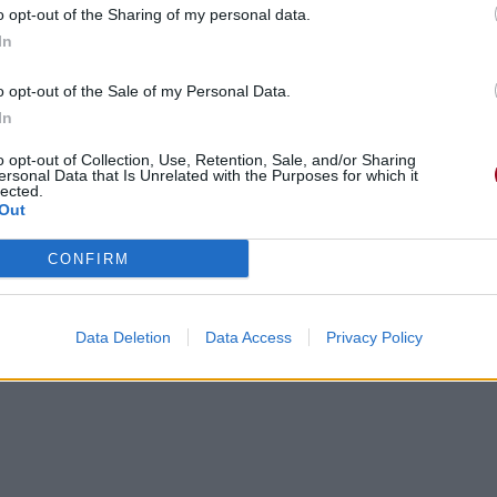
o opt-out of the Sharing of my personal data.
In
o opt-out of the Sale of my Personal Data.
In
o opt-out of Collection, Use, Retention, Sale, and/or Sharing
ersonal Data that Is Unrelated with the Purposes for which it
lected.
Out
me blind
CONFIRM
isés et devenir aveugles
Data Deletion
Data Access
Privacy Policy
on