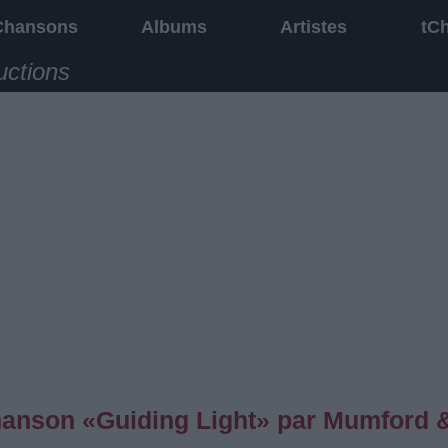
Chansons
Albums
Artistes
tC
uctions
chanson «Guiding Light» par Mumford 