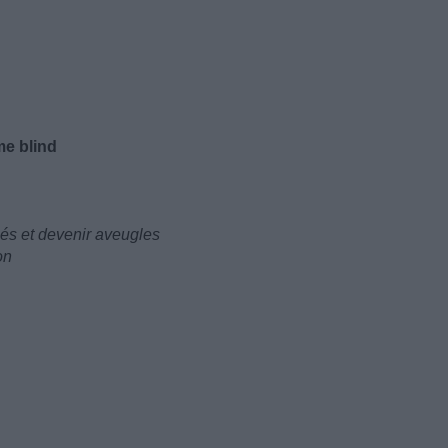
me blind
isés et devenir aveugles
on