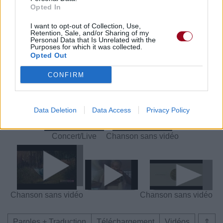
Opted In
I want to opt-out of Collection, Use,
Paroles + Traduction
Téléchargement
Vidéos
⇑
Retention, Sale, and/or Sharing of my
Personal Data that Is Unrelated with the
Purposes for which it was collected.
Commentaires
Opted Out
Voir la vidéo de «Woman»
CONFIRM
Data Deletion
Data Access
Privacy Policy
Concert/Live
Chanson sans vidéo
Chanson sans vidéo
Chanson sans vidéo
Paroles + Traduction
Téléchargement
Vidéos
⇑