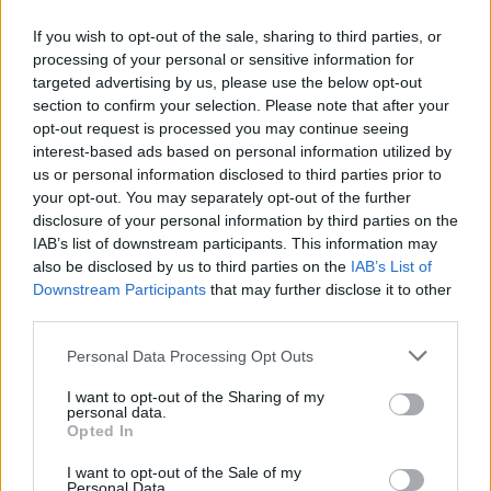
Chanteurs :
Mumford & Sons
If you wish to opt-out of the sale, sharing to third parties, or
Albums :
Delta
processing of your personal or sensitive information for
targeted advertising by us, please use the below opt-out
section to confirm your selection. Please note that after your
opt-out request is processed you may continue seeing
Paroles + Traduction
interest-based ads based on personal information utilized by
Téléchargement
Vidéos
⇑
us or personal information disclosed to third parties prior to
Commentaires
your opt-out. You may separately opt-out of the further
disclosure of your personal information by third parties on the
IAB’s list of downstream participants. This information may
also be disclosed by us to third parties on the
IAB’s List of
Downstream Participants
that may further disclose it to other
Pour prolonger le plaisir musical :
third parties.
Vous aimez chanter, apprenez la guitare chez
Personal Data Processing Opt Outs
Télécharger légalement les MP3 sur
Télécharger légalement les MP3 ou trouver le CD sur
I want to opt-out of the Sharing of my
personal data.
Opted In
Trouver des vinyles et des CD sur
Trouver un instrument de musique ou une partition au
I want to opt-out of the Sale of my
meilleur prix sur
Personal Data.