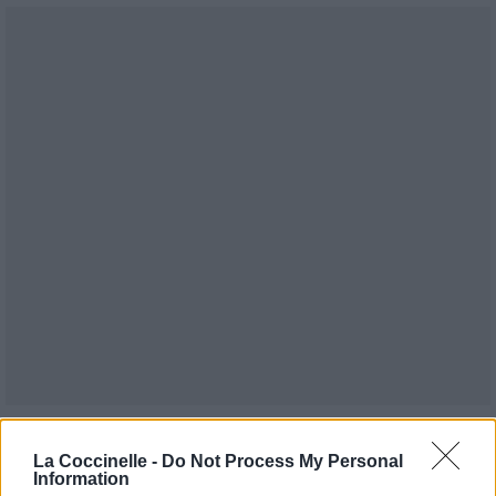
Publié par
Cachanel
le 28 novembre
9245
3
4
5
La Coccinelle -
Do Not Process My Personal
2018 à 14h31.
Information