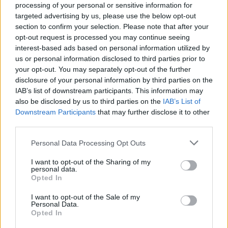
processing of your personal or sensitive information for
targeted advertising by us, please use the below opt-out
Paroles + Traduction
Téléchargement
Vidéos
⇑
section to confirm your selection. Please note that after your
opt-out request is processed you may continue seeing
Commentaires
interest-based ads based on personal information utilized by
us or personal information disclosed to third parties prior to
your opt-out. You may separately opt-out of the further
disclosure of your personal information by third parties on the
IAB’s list of downstream participants. This information may
Pour prolonger le plaisir musical :
also be disclosed by us to third parties on the
IAB’s List of
Downstream Participants
that may further disclose it to other
Vous aimez chanter, apprenez la guitare chez
third parties.
Télécharger légalement les MP3 sur
Télécharger légalement les MP3 ou trouver le CD sur
Personal Data Processing Opt Outs
Trouver des vinyles et des CD sur
I want to opt-out of the Sharing of my
Trouver un instrument de musique ou une partition au
personal data.
Opted In
meilleur prix sur
I want to opt-out of the Sale of my
Personal Data.
Opted In
Paroles + Traduction
Téléchargement
Vidéos
⇑