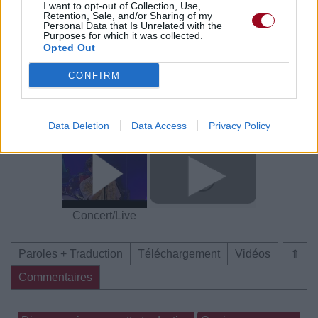
Commentaires
I want to opt-out of Collection, Use,
Retention, Sale, and/or Sharing of my
Personal Data that Is Unrelated with the
Purposes for which it was collected.
Voir la vidéo de «Run In The Rain»
Opted Out
CONFIRM
Data Deletion
Data Access
Privacy Policy
Chanson sans vidéo
Chanson sans vidéo
Concert/Live
Paroles + Traduction
Téléchargement
Vidéos
⇑
Commentaires