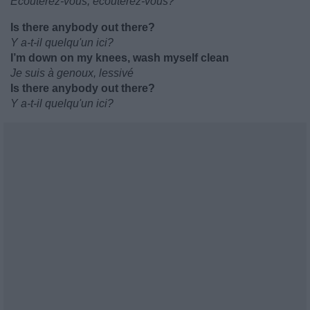
Écouterez-vous, écouterez-vous?
Is there anybody out there?
Y a-t-il quelqu'un ici?
I’m down on my knees, wash myself clean
Je suis à genoux, lessivé
Is there anybody out there?
Y a-t-il quelqu'un ici?