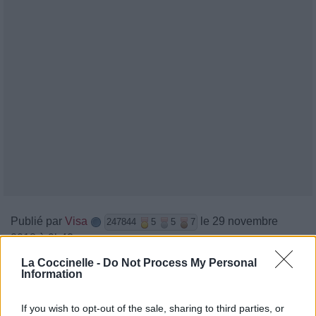
Publié par
Visa
le 29 novembre
247844
5
5
7
2018 à 9h42.
Chanteurs :
Tom Grennan
La Coccinelle -
Do Not Process My Personal
Information
Albums :
Lighting Matches
If you wish to opt-out of the sale, sharing to third parties, or