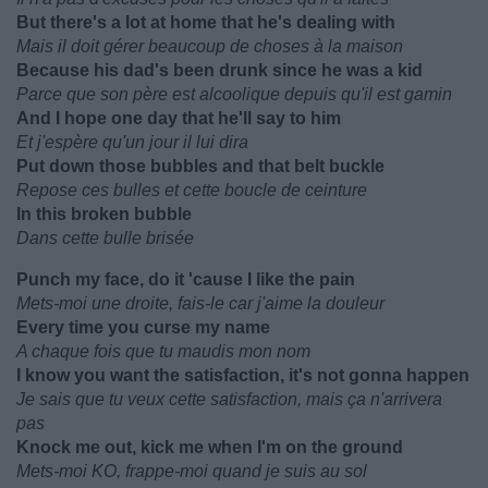
But there's a lot at home that he's dealing with
Mais il doit gérer beaucoup de choses à la maison
Because his dad's been drunk since he was a kid
Parce que son père est alcoolique depuis qu'il est gamin
And I hope one day that he'll say to him
Et j'espère qu'un jour il lui dira
Put down those bubbles and that belt buckle
Repose ces bulles et cette boucle de ceinture
In this broken bubble
Dans cette bulle brisée
Punch my face, do it 'cause I like the pain
Mets-moi une droite, fais-le car j'aime la douleur
Every time you curse my name
A chaque fois que tu maudis mon nom
I know you want the satisfaction, it's not gonna happen
Je sais que tu veux cette satisfaction, mais ça n'arrivera
pas
Knock me out, kick me when I'm on the ground
Mets-moi KO, frappe-moi quand je suis au sol