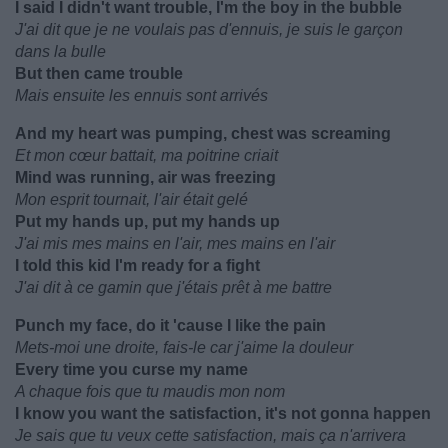
I said I didn't want trouble, I'm the boy in the bubble
J'ai dit que je ne voulais pas d'ennuis, je suis le garçon
dans la bulle
But then came trouble
Mais ensuite les ennuis sont arrivés
And my heart was pumping, chest was screaming
Et mon cœur battait, ma poitrine criait
Mind was running, air was freezing
Mon esprit tournait, l'air était gelé
Put my hands up, put my hands up
J'ai mis mes mains en l'air, mes mains en l'air
I told this kid I'm ready for a fight
J'ai dit à ce gamin que j'étais prêt à me battre
Punch my face, do it 'cause I like the pain
Mets-moi une droite, fais-le car j'aime la douleur
Every time you curse my name
A chaque fois que tu maudis mon nom
I know you want the satisfaction, it's not gonna happen
Je sais que tu veux cette satisfaction, mais ça n'arrivera