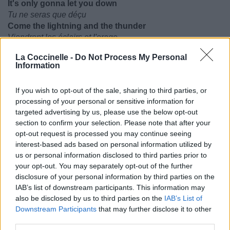
It's only gonna let you down
Tu ne seras que déçu
Come the lightning and the thunder
Viendront les éclairs et l'orage
You're the one who'll suffer, suffer
La Coccinelle -
Do Not Process My Personal
Tu seras celui qui souffrira, souffrira
Information
If you wish to opt-out of the sale, sharing to third parties, or
processing of your personal or sensitive information for
targeted advertising by us, please use the below opt-out
section to confirm your selection. Please note that after your
opt-out request is processed you may continue seeing
interest-based ads based on personal information utilized by
us or personal information disclosed to third parties prior to
your opt-out. You may separately opt-out of the further
disclosure of your personal information by third parties on the
IAB’s list of downstream participants. This information may
also be disclosed by us to third parties on the
IAB’s List of
Downstream Participants
that may further disclose it to other
third parties.