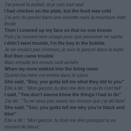
J'ai passé le portail, et je suis tout seul
I had chicken on the plate, but the food was cold
J'ai pris du poulet dans une assiette mais la nourriture était
froide
Then I covered up my face so that no one knows
Puis j'ai couvert mon visage pour que personne ne sache
I didn't want trouble, I'm the boy in the bubble
Je ne voulais pas d'ennuis, je suis le garçon dans la bulle
But then came trouble
Mais ensuite les ennuis sont arrivés
When my mom walked into the living room
Quand ma mère est entrée dans le salon
She said, "Boy, you gotta tell me what they did to you"
Elle a dit : "Mon garçon, tu dois me dire ce qu'ils t'ont fait"
I said, "You don't wanna know the things I had to do"
J'ai dit : "Tu ne veux pas savoir les choses que j'ai dû faire"
She said, "Son, you gotta tell me why you're black and
blue"
Elle a dit : "Mon garçon, tu dois me dire pourquoi tu es
couvert de bleus"