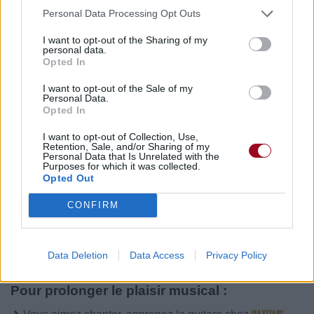
Personal Data Processing Opt Outs
I want to opt-out of the Sharing of my
personal data.
Opted In
Publié par
riptie
le 10 décembre 2018 à
20217
3
3
5
13h46.
I want to opt-out of the Sale of my
Personal Data.
Chanteurs :
Alec Benjamin
Opted In
Albums :
Narrated For You
I want to opt-out of Collection, Use,
Retention, Sale, and/or Sharing of my
Personal Data that Is Unrelated with the
Purposes for which it was collected.
Opted Out
Paroles + Traduction
Téléchargement
Vidéos
⇑
CONFIRM
Commentaires
Data Deletion
Data Access
Privacy Policy
Pour prolonger le plaisir musical :