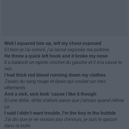
Well I squared him up, left my chest exposed
Et bien je l'ai coincé, j'ai laissé exposée ma poitrine
He threw a quick left hook and it broke my nose
Il a balancé un rapide crochet du gauche et il m'a cassé le
nez
I had thick red blood running down my clothes
J'avais du sang rouge et épais qui coulait sur mes
vêtements
And a sick, sick look 'cause I like it though
Et une drôle, drôle d'allure parce que j'aimais quand même
ça
I said I didn't want trouble, I'm the boy in the bubble
J'ai dis que je ne voulais pas d'ennuis, je suis le garçon
dans la bulle