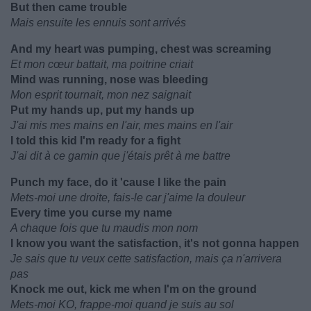
But then came trouble
Mais ensuite les ennuis sont arrivés
And my heart was pumping, chest was screaming
Et mon cœur battait, ma poitrine criait
Mind was running, nose was bleeding
Mon esprit tournait, mon nez saignait
Put my hands up, put my hands up
J'ai mis mes mains en l'air, mes mains en l'air
I told this kid I'm ready for a fight
J'ai dit à ce gamin que j'étais prêt à me battre
Punch my face, do it 'cause I like the pain
Mets-moi une droite, fais-le car j'aime la douleur
Every time you curse my name
A chaque fois que tu maudis mon nom
I know you want the satisfaction, it's not gonna happen
Je sais que tu veux cette satisfaction, mais ça n'arrivera
pas
Knock me out, kick me when I'm on the ground
Mets-moi KO, frappe-moi quand je suis au sol