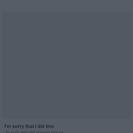
I'm sorry that I did this
Je suis désolé d'avoir fait ça