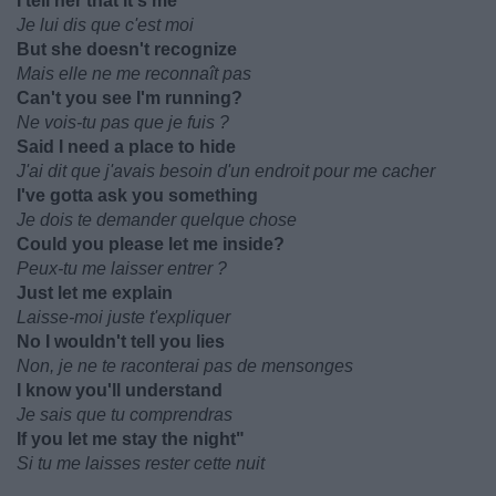
I tell her that it's me
Je lui dis que c'est moi
But she doesn't recognize
Mais elle ne me reconnaît pas
Can't you see I'm running?
Ne vois-tu pas que je fuis ?
Said I need a place to hide
J'ai dit que j'avais besoin d'un endroit pour me cacher
I've gotta ask you something
Je dois te demander quelque chose
Could you please let me inside?
Peux-tu me laisser entrer ?
Just let me explain
Laisse-moi juste t'expliquer
No I wouldn't tell you lies
Non, je ne te raconterai pas de mensonges
I know you'll understand
Je sais que tu comprendras
If you let me stay the night"
Si tu me laisses rester cette nuit