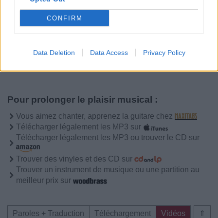
CONFIRM
Paroles + Traduction
Téléchargement
Vidéos
⇑
Commentaires
Data Deletion
Data Access
Privacy Policy
Pour prolonger le plaisir musical :
Vous aimez chanter, apprenez la guitare chez
Télécharger légalement les MP3 sur
Télécharger légalement les MP3 ou trouver le CD sur
Trouver des vinyles et des CD sur
Trouver un instrument de musique ou une partition au
meilleur prix sur
Paroles + Traduction
Téléchargement
Vidéos
⇑