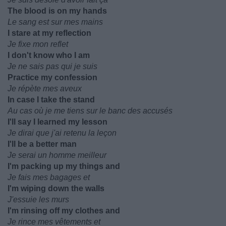
The blood is on my hands
Le sang est sur mes mains
I stare at my reflection
Je fixe mon reflet
I don't know who I am
Je ne sais pas qui je suis
Practice my confession
Je répète mes aveux
In case I take the stand
Au cas où je me tiens sur le banc des accusés
I'll say I learned my lesson
Je dirai que j'ai retenu la leçon
I'll be a better man
Je serai un homme meilleur
I'm packing up my things and
Je fais mes bagages et
I'm wiping down the walls
J'essuie les murs
I'm rinsing off my clothes and
Je rince mes vêtements et