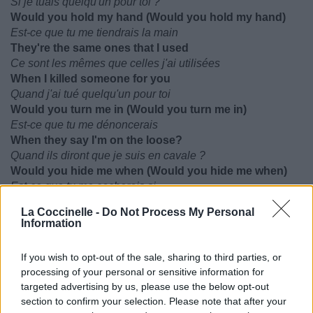
Si je tuais quelqu'un pour toi ?
Would you hold my hand (Would you hold my hand)
Est-ce que tu me tiendrais la main
They're the same ones that I used
Ce sont les mêmes que celles j'ai utilisées
When I killed someone for you
Quand j'ai tué quelqu'un pour toi
Would you turn me in (Would you turn me in)
Est-ce que tu me dénoncerais
When they say I'm on the loose?
Quand ils diront que je suis en cavale ?
Would you hide me when (Would you hide me when)
Est-ce que tu me cacherais si
My face is on the news?
La Coccinelle -
Do Not Process My Personal
Mon visage est aux infos ?
Information
'Cause I killed someone for you
Parce que j'ai tué quelqu'un pour toi
If you wish to opt-out of the sale, sharing to third parties, or
processing of your personal or sensitive information for
targeted advertising by us, please use the below opt-out
section to confirm your selection. Please note that after your