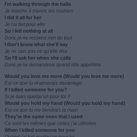
I'm walking through the halls
Je marche à travers les couloirs
I did it all for her
Je l'ai fait pour elle
So I felt nothing at all
Donc je ne ressens rien du tout
I don't know what she'll say
Je ne sais pas ce qu'elle dira
So I'll ask her when she calls
Donc je lui demanderai quand elle appellera
Would you love me more (Would you love me more)
Est-ce que tu m'aimerais davantage
If I killed someone for you?
Si je tuais quelqu'un pour toi ?
Would you hold my hand (Would you hold my hand)
Est-ce que tu me tiendrais la main
They're the same ones that I used
Ce sont les mêmes que celles j'ai utilisées
When I killed someone for you
Quand j'ai tué quelqu'un pour toi