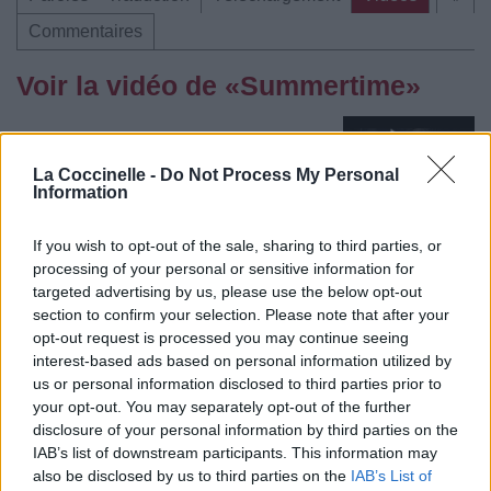
Commentaires
Voir la vidéo de «Summertime»
La Coccinelle -
Do Not Process My Personal
Information
Concert/Live
Concert/Live
Concert/Live
Concert/Live
If you wish to opt-out of the sale, sharing to third parties, or
processing of your personal or sensitive information for
targeted advertising by us, please use the below opt-out
section to confirm your selection. Please note that after your
opt-out request is processed you may continue seeing
Concert/Live
interest-based ads based on personal information utilized by
us or personal information disclosed to third parties prior to
your opt-out. You may separately opt-out of the further
Paroles + Traduction
Téléchargement
Vidéos
⇑
disclosure of your personal information by third parties on the
Commentaires
IAB’s list of downstream participants. This information may
also be disclosed by us to third parties on the
IAB’s List of