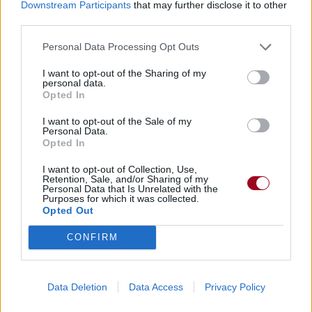
Downstream Participants
that may further disclose it to other
Dire «merci» pour cette traduction
Corriger une erreur
third parties.
Personal Data Processing Opt Outs
I want to opt-out of the Sharing of my
personal data.
Opted In
I want to opt-out of the Sale of my
Personal Data.
Opted In
I want to opt-out of Collection, Use,
Retention, Sale, and/or Sharing of my
Personal Data that Is Unrelated with the
Purposes for which it was collected.
Opted Out
CONFIRM
Data Deletion
Data Access
Privacy Policy