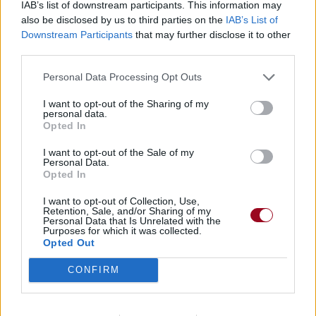
IAB’s list of downstream participants. This information may
Paroles + Traduction
Téléchargement
Vidéos
⇑
also be disclosed by us to third parties on the
IAB’s List of
Commentaires
Downstream Participants
that may further disclose it to other
third parties.
Dire «merci» pour cette traduction
Corriger une erreur
Personal Data Processing Opt Outs
I want to opt-out of the Sharing of my
personal data.
Opted In
I want to opt-out of the Sale of my
Personal Data.
Opted In
I want to opt-out of Collection, Use,
Retention, Sale, and/or Sharing of my
Personal Data that Is Unrelated with the
Purposes for which it was collected.
Opted Out
CONFIRM