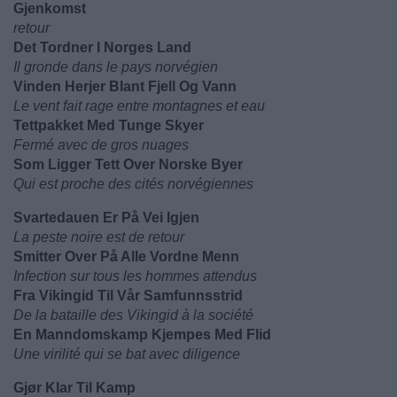
Gjenkomst
retour
Det Tordner I Norges Land
Il gronde dans le pays norvégien
Vinden Herjer Blant Fjell Og Vann
Le vent fait rage entre montagnes et eau
Tettpakket Med Tunge Skyer
Fermé avec de gros nuages
Som Ligger Tett Over Norske Byer
Qui est proche des cités norvégiennes
Svartedauen Er På Vei Igjen
La peste noire est de retour
Smitter Over På Alle Vordne Menn
Infection sur tous les hommes attendus
Fra Vikingid Til Vår Samfunnsstrid
De la bataille des Vikingid à la société
En Manndomskamp Kjempes Med Flid
Une virilité qui se bat avec diligence
Gjør Klar Til Kamp