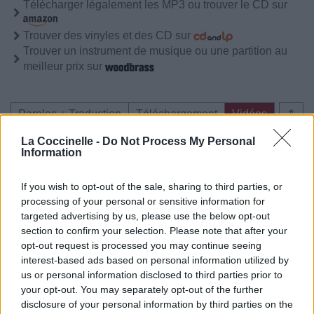
Télécharger légalement les MP3 ou trouver le CD sur
Trouver des vinyles et des CD sur
Trouver un instrument de musique ou une partition au
meilleur prix sur
Paroles + Traduction
Téléchargement
Vidéos
⇑
Commentaires
La Coccinelle -
Do Not Process My Personal
Information
Voir la vidéo de «Svartedauens
If you wish to opt-out of the sale, sharing to third parties, or
Gjenkomst»
processing of your personal or sensitive information for
targeted advertising by us, please use the below opt-out
section to confirm your selection. Please note that after your
opt-out request is processed you may continue seeing
interest-based ads based on personal information utilized by
us or personal information disclosed to third parties prior to
Concert/Live
your opt-out. You may separately opt-out of the further
disclosure of your personal information by third parties on the