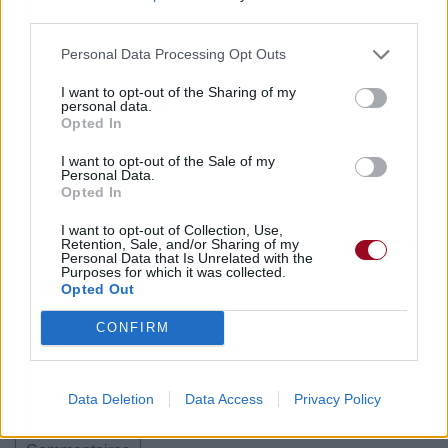
third parties.
Paroles + Traduction
Téléchargement
Vidéos
⇑
Personal Data Processing Opt Outs
Commentaires
I want to opt-out of the Sharing of my
personal data.
Opted In
I want to opt-out of the Sale of my
Personal Data.
Pour prolonger le plaisir musical :
Opted In
Vous aimez chanter, apprenez la guitare chez
I want to opt-out of Collection, Use,
Télécharger légalement les MP3 sur
Retention, Sale, and/or Sharing of my
Personal Data that Is Unrelated with the
Télécharger légalement les MP3 ou trouver le CD sur
Purposes for which it was collected.
Opted Out
Trouver des vinyles et des CD sur
Trouver un instrument de musique ou une partition au
CONFIRM
meilleur prix sur
Data Deletion
Data Access
Privacy Policy
Paroles + Traduction
Téléchargement
Vidéos
⇑