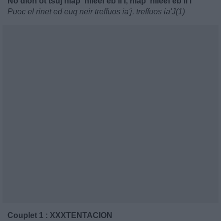
No dloh ot tsuj niap 'nileef eb ll'I, niap 'nileef eb ll'I
Puoc el rinet ed euq neir treffuos ia'j, treffuos ia'J(1)
Couplet 1 : XXXTENTACION