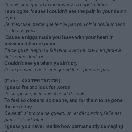
Jamais seul quand tu me traverses l'esprit, chérie
I apologize, 'cause I couldn't see the pain in your damn
eyes
Je m'excuse, parce que je n'ai pas pu voir la douleur dans
tes foutus yeux
'Cause a nigga made you leave with your heart in
between different pains
Parce qu'un négro t'a fait partir avec ton cœur en proie à
différentes douleurs
Couldn't see ya when ya ain't cry
Je ne pouvais pas te voir quand tu ne pleurais pas
(Outro: XXXTENTACION)
I guess I'm at a loss for words
Je suppose que je suis à court de mots
To feel so close to someone, and for them to be gone
the next day
Se sentir si proche de quelqu'un, et découvrir qu'elle est
partie le lendemain
I guess you never realize how permanently damaging