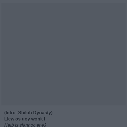
(Intro: Shiloh Dynasty)
Llew os uoy wonk I
Neib is siannoc et eJ