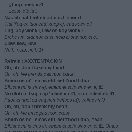
—ytterp neeb ev'I
—zessa été ia'J
Nac eh naht retteb od nac I, naem I
Tiaf li'uq ec tuot eriaf xuep ej, erid xuev eJ
Lrig, uoy wonk I, llew os uoy wonk I
Erèhc am, siannoc et ej, neib is siannoc et eJ
Llew, llew, llew
Neib, neib, neib(1)
Refrain : XXXTENTACION
Oh, oh, don't take my heart
Oh, oh, Ne prends pas mon cœur
Bmun os m'I, emas eht leef t'nod I dna
Elbisnesni is sius ej, emêm el sulp sius en ej tE
No dloh ot tsuj niap 'nileef eb ll'I, niap 'nileef eb ll'I
Puoc el rinet ed euq neir treffuos ia'j, treffuos ia'J
Oh, oh, don't break my heart
Oh, oh, Ne brise pas mon cœur
Bmun os m'I, emas eht leef t'nod I dna, Yeah
Elbisnesni is sius ej, emêm el sulp sius en ej tE, Ouais