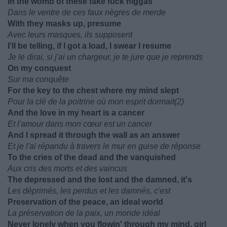
In the womb of these fake fuck niggas
Dans le ventre de ces faux nègres de merde
With they masks up, presume
Avec leurs masques, ils supposent
I'll be telling, if I got a load, I swear I resume
Je le dirai, si j'ai un chargeur, je te jure que je reprends
On my conquest
Sur ma conquête
For the key to the chest where my mind slept
Pour la clé de la poitrine où mon esprit dormait(2)
And the love in my heart is a cancer
Et l'amour dans mon cœur est un cancer
And I spread it through the wall as an answer
Et je l'ai répandu à travers le mur en guise de réponse
To the cries of the dead and the vanquished
Aux cris des morts et des vaincus
The depressed and the lost and the damned, it's
Les déprimés, les perdus et les damnés, c'est
Preservation of the peace, an ideal world
La préservation de la paix, un monde idéal
Never lonely when you flowin' through my mind, girl