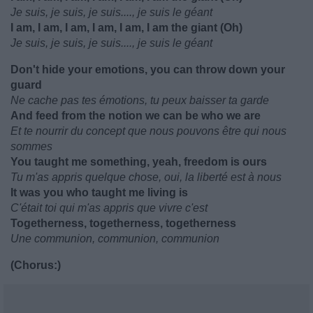
Je suis, je suis, je suis...., je suis le géant
I am, I am, I am, I am, I am, I am the giant (Oh)
Je suis, je suis, je suis...., je suis le géant
Don't hide your emotions, you can throw down your
guard
Ne cache pas tes émotions, tu peux baisser ta garde
And feed from the notion we can be who we are
Et te nourrir du concept que nous pouvons être qui nous
sommes
You taught me something, yeah, freedom is ours
Tu m'as appris quelque chose, oui, la liberté est à nous
It was you who taught me living is
C'était toi qui m'as appris que vivre c'est
Togetherness, togetherness, togetherness
Une communion, communion, communion
(Chorus:)