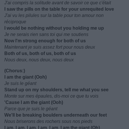
J'ai compris la solitude avant de savoir ce que c'était
I saw the pills on the table for your unrequited love
J'ai vu les pilules sur la table pour ton amour non
réciproque
I would be nothing without you holding me up
Je ne serais rien sans toi qui me soutiens
Now I'm strong enough for both of us
Maintenant je suis assez fort pour nous deux
Both of us, both of us, both of us
Nous deux, nous deux, nous deux
(Chorus:)
I am the giant (Ooh)
Je suis le géant
Stand up on my shoulders, tell me what you see
Monte sur mes épaules, dis-moi ce que tu vois
'Cause I am the giant (Ooh)
Parce que je suis le géant
We'll be breaking boulders underneath our feet
Nous briserons des rochers sous nos pieds
I am, I am, I am, I am, I am, I am the giant (Oh)