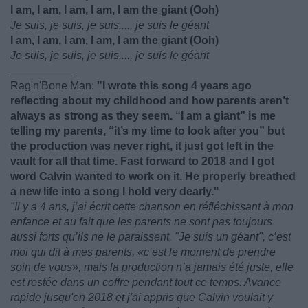
I am, I am, I am, I am, I am the giant (Ooh)
Je suis, je suis, je suis...., je suis le géant
I am, I am, I am, I am, I am the giant (Ooh)
Je suis, je suis, je suis...., je suis le géant
__________
Rag'n'Bone Man:
"I wrote this song 4 years ago
reflecting about my childhood and how parents aren’t
always as strong as they seem. “I am a giant” is me
telling my parents, “it’s my time to look after you” but
the production was never right, it just got left in the
vault for all that time. Fast forward to 2018 and I got
word Calvin wanted to work on it. He properly breathed
a new life into a song I hold very dearly."
"Il y a 4 ans, j’ai écrit cette chanson en réfléchissant à mon
enfance et au fait que les parents ne sont pas toujours
aussi forts qu’ils ne le paraissent. "Je suis un géant", c’est
moi qui dit à mes parents, «c’est le moment de prendre
soin de vous», mais la production n’a jamais été juste, elle
est restée dans un coffre pendant tout ce temps. Avance
rapide jusqu'en 2018 et j'ai appris que Calvin voulait y