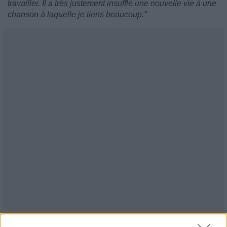
travailler. Il a très justement insufflé une nouvelle vie à une
chanson à laquelle je tiens beaucoup."