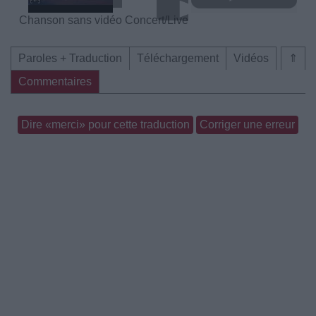
Chanson sans vidéo
Concert/Live
Paroles + Traduction
Téléchargement
Vidéos
⇑
Commentaires
Dire «merci» pour cette traduction
Corriger une erreur