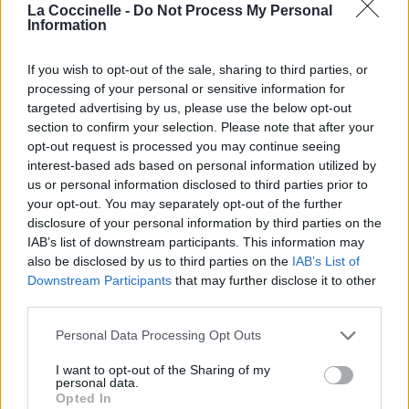
Publié par
Visa
le 30 janvier 2019 à
247895
5
5
7
La Coccinelle -
Do Not Process My Personal
Information
7h48.
Chanteurs :
Rag'n'Bone Man
,
Calvin
If you wish to opt-out of the sale, sharing to third parties, or
Harris
processing of your personal or sensitive information for
Albums :
Giant [Single]
targeted advertising by us, please use the below opt-out
section to confirm your selection. Please note that after your
opt-out request is processed you may continue seeing
interest-based ads based on personal information utilized by
Paroles + Traduction
Téléchargement
Vidéos
⇑
us or personal information disclosed to third parties prior to
Commentaires
your opt-out. You may separately opt-out of the further
disclosure of your personal information by third parties on the
IAB’s list of downstream participants. This information may
also be disclosed by us to third parties on the
IAB’s List of
Downstream Participants
that may further disclose it to other
Pour prolonger le plaisir musical :
third parties.
Vous aimez chanter, apprenez la guitare chez
Personal Data Processing Opt Outs
Télécharger légalement les MP3 sur
Télécharger légalement les MP3 ou trouver le CD sur
I want to opt-out of the Sharing of my
personal data.
Opted In