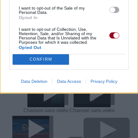
Trouver des vinyles et des CD sur
Trouver un instrument de musique ou une partition au
I want to opt-out of the Sale of my
Personal Data.
meilleur prix sur
Opted In
I want to opt-out of Collection, Use,
Retention, Sale, and/or Sharing of my
Paroles + Traduction
Téléchargement
Vidéos
⇑
Personal Data that Is Unrelated with the
Purposes for which it was collected.
Commentaires
Opted Out
Voir la vidéo de «Giant (Ft.
CONFIRM
Rag'n'Bone Man)»
Data Deletion
Data Access
Privacy Policy
Chanson sans vidéo
Chanson sans vidéo