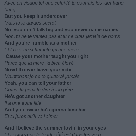
Avec un visage tel que celui-là tu pourrais les tuer bang
bang
But you keep it undercover
Mais tu le gardes secret
No, you don't talk big and you never name names
Non, tu ne te vantes pas et tu ne cites jamais de noms
And you're humble as a mother
Et tu es aussi humble qu'une mère
'Cause your mother taught you right
Parce que ta mère t'a bien élevé
Now I'll never leave your side
Maintenant je ne te quitterai jamais
Yeah, you can tell your father
Ouais, tu peux le dire à ton père
He's got another daughter
Il a une autre fille
And you swear he's gonna love her
Et tu jures qu'il va l'aimer
And I believe the summer lovin' in your eyes
Et je crois que le tendre été est dans tes yeux