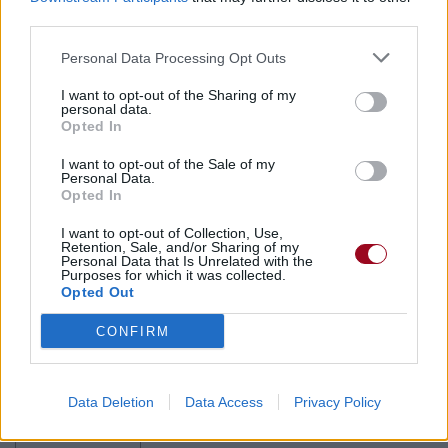
third parties.
Paroles + Traduction
Téléchargement
Vidéos
⇑
Personal Data Processing Opt Outs
Commentaires
I want to opt-out of the Sharing of my
personal data.
Opted In
I want to opt-out of the Sale of my
Personal Data.
Pour prolonger le plaisir musical :
Opted In
Vous aimez chanter, apprenez la guitare chez
I want to opt-out of Collection, Use,
Télécharger légalement les MP3 sur
Retention, Sale, and/or Sharing of my
Personal Data that Is Unrelated with the
Télécharger légalement les MP3 ou trouver le CD sur
Purposes for which it was collected.
Opted Out
Trouver des vinyles et des CD sur
CONFIRM
Trouver un instrument de musique ou une partition au
meilleur prix sur
Data Deletion
Data Access
Privacy Policy
Paroles + Traduction
Téléchargement
Vidéos
⇑