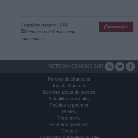
Caractères restants :
1000
Prévenez-moi d'un nouveau
commentaire
RETROUVEZ-NOUS SUR
Paroles de chansons
Top 50 chansons
Derniers ajouts de paroles
Actualités musicales
Poésies et poèmes
Poètes
Partenaires
Foire aux questions
Contact
Conditions d'utilisation du site