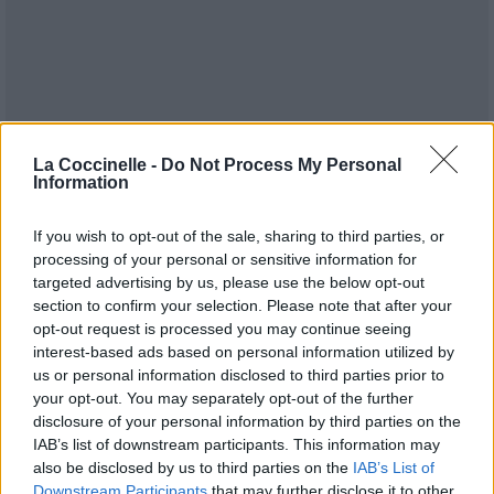
La Coccinelle -
Do Not Process My Personal
Information
If you wish to opt-out of the sale, sharing to third parties, or
processing of your personal or sensitive information for
targeted advertising by us, please use the below opt-out
section to confirm your selection. Please note that after your
opt-out request is processed you may continue seeing
Publié par
Visa
le 12 février 2019 à
247834
5
5
7
interest-based ads based on personal information utilized by
13h53.
us or personal information disclosed to third parties prior to
your opt-out. You may separately opt-out of the further
Chanteurs :
Mimoza
disclosure of your personal information by third parties on the
Albums :
Love for Days [Single]
IAB’s list of downstream participants. This information may
also be disclosed by us to third parties on the
IAB’s List of
Downstream Participants
that may further disclose it to other