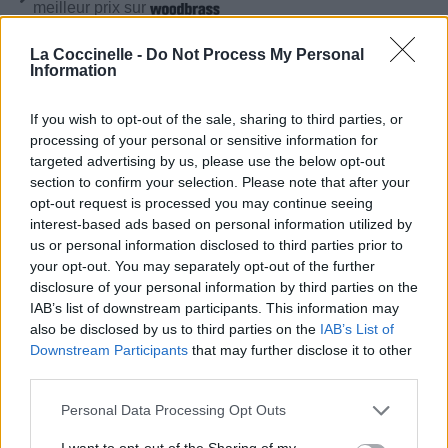
meilleur prix sur
La Coccinelle -
Do Not Process My Personal
Information
Paroles + Traduction
Téléchargement
Vidéos
⇑
Commentaires
If you wish to opt-out of the sale, sharing to third parties, or
processing of your personal or sensitive information for
targeted advertising by us, please use the below opt-out
Paroles + Traduction
Téléchargement
Vidéos
⇑
section to confirm your selection. Please note that after your
Commentaires
opt-out request is processed you may continue seeing
interest-based ads based on personal information utilized by
us or personal information disclosed to third parties prior to
Dire «merci» pour cette traduction
Corriger une erreur
your opt-out. You may separately opt-out of the further
disclosure of your personal information by third parties on the
IAB’s list of downstream participants. This information may
also be disclosed by us to third parties on the
IAB’s List of
Downstream Participants
that may further disclose it to other
third parties.
Personal Data Processing Opt Outs
I want to opt-out of the Sharing of my