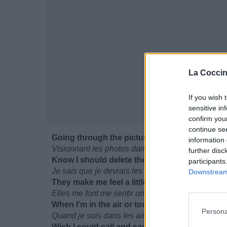
La Coccin
If you wish 
sensitive in
confirm you
continue se
Going through the pictures on my phone
information 
Visionnant les photos dans mon téléphone
further disc
Know I should delete them but I don't
participants
Je sais que je devrais les supprimer mais non
Downstream 
They make me feel a little less alone
Elles me font me sentir un peu plus seul
When I'm in the air or touching road
Persona
Quand je suis dans les airs ou en touchant la rou
Wish I could call and say "I know it's getting l