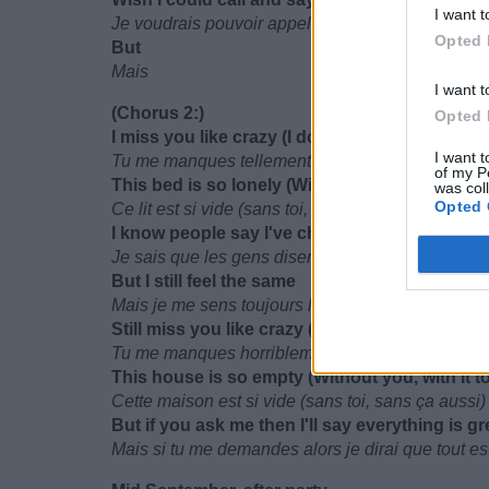
I want t
Je voudrais pouvoir appeler et dire "Je sais qu'il 
Opted 
But
Mais
I want t
(Chorus 2:)
Opted 
I miss you like crazy (I do, I do, I do)
I want t
Tu me manques tellement (c'est vrai, vrai, vrai)
of my P
This bed is so lonely (Without you, with it too)
was col
Opted 
Ce lit est si vide (sans toi, sans ça aussi)
I know people say I've changed
Je sais que les gens disent que j'ai changé
But I still feel the same
Mais je me sens toujours le même
Still miss you like crazy (I do, I do, I do)
Tu me manques horriblement (c'est vrai, vrai, vrai
This house is so empty (Without you, with it t
Cette maison est si vide (sans toi, sans ça aussi)
But if you ask me then I'll say everything is gr
Mais si tu me demandes alors je dirai que tout es