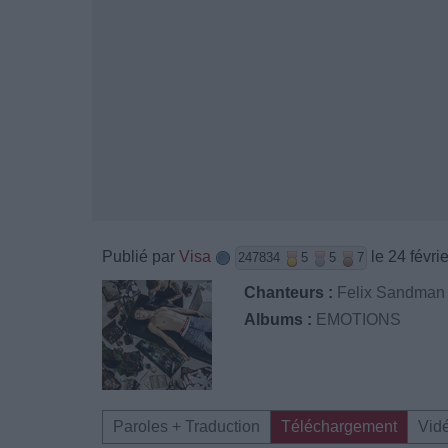
Publié par
Visa
le 24 févri
247834
5
5
7
Chanteurs :
Felix Sandman
Albums :
EMOTIONS
Paroles + Traduction
Téléchargement
Vid