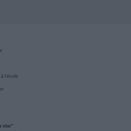
oi
 à l'école
er
 star"