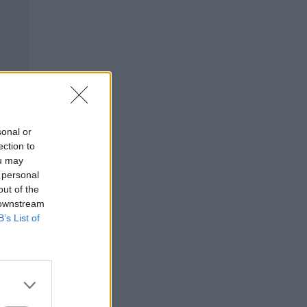
sonal or
ection to
ou may
 personal
out of the
 downstream
B’s List of