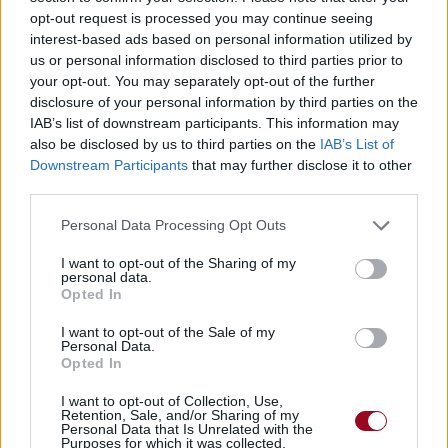
Mais reste avec moi
opt-out request is processed you may continue seeing
Stay with me (stay with me, stay with me)
interest-based ads based on personal information utilized by
Reste avec moi (reste avec moi, reste avec moi)
us or personal information disclosed to third parties prior to
your opt-out. You may separately opt-out of the further
Sources des paroles originales:
Genius.com
disclosure of your personal information by third parties on the
__________
IAB’s list of downstream participants. This information may
“Stay With Me” est le troisième ‘two week track’ de Jack &
also be disclosed by us to third parties on the
IAB’s List of
Jack depuis qu'ils ont commencé à sortir un single toute
Downstream Participants
that may further disclose it to other
les 2 semaines en Mars 2018. D'abord ils l'ont introduit en
third parties.
Juillet 2017 pendant leur AOL Build session, expliquant
Personal Data Processing Opt Outs
comment la série 13 Reasons Why les ont inspiré pour
faire le siingle.
I want to opt-out of the Sharing of my
personal data.
Opted In
I want to opt-out of the Sale of my
Personal Data.
Opted In
I want to opt-out of Collection, Use,
Retention, Sale, and/or Sharing of my
Personal Data that Is Unrelated with the
Purposes for which it was collected.