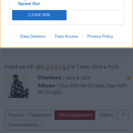
Opted Out
CONFIRM
Data Deletion
Data Access
Privacy Policy
Publié par
KB
le 7 mars 2019 à 7h19.
5437
2
2
4
Chanteurs :
Jack & Jack
Albums :
Stay With Me [Single]
,
Stay With
Me [Single]
Paroles + Traduction
Téléchargement
Vidéos
⇑
Commentaires