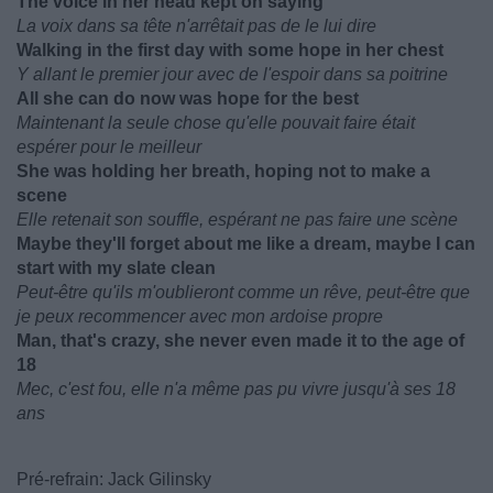
The voice in her head kept on saying
La voix dans sa tête n'arrêtait pas de le lui dire
Walking in the first day with some hope in her chest
Y allant le premier jour avec de l'espoir dans sa poitrine
All she can do now was hope for the best
Maintenant la seule chose qu'elle pouvait faire était
espérer pour le meilleur
She was holding her breath, hoping not to make a
scene
Elle retenait son souffle, espérant ne pas faire une scène
Maybe they'll forget about me like a dream, maybe I can
start with my slate clean
Peut-être qu'ils m'oublieront comme un rêve, peut-être que
je peux recommencer avec mon ardoise propre
Man, that's crazy, she never even made it to the age of
18
Mec, c'est fou, elle n'a même pas pu vivre jusqu'à ses 18
ans
Pré-refrain: Jack Gilinsky