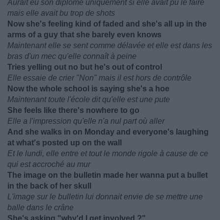
Aurait eu son diplôme uniquement si elle avait pu le faire
mais elle avait bu trop de shots
Now she's feeling kind of faded and she's all up in the
arms of a guy that she barely even knows
Maintenant elle se sent comme délavée et elle est dans les
bras d'un mec qu'elle connaît à peine
Tries yelling out no but he's out of control
Elle essaie de crier "Non" mais il est hors de contrôle
Now the whole school is saying she's a hoe
Maintenant toute l'école dit qu'elle est une pute
She feels like there's nowhere to go
Elle a l'impression qu'elle n'a nul part où aller
And she walks in on Monday and everyone's laughing
at what's posted up on the wall
Et le lundi, elle entre et tout le monde rigole à cause de ce
qui est accroché au mur
The image on the bulletin made her wanna put a bullet
in the back of her skull
L'image sur le bulletin lui donnait envie de se mettre une
balle dans le crâne
She's asking "why'd I get involved ?"