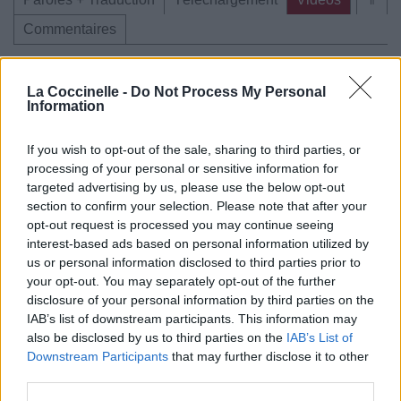
Commentaires
Voir la vidéo de «Serpentskin»
La Coccinelle -
Do Not Process My Personal
Information
If you wish to opt-out of the sale, sharing to third parties, or
processing of your personal or sensitive information for
targeted advertising by us, please use the below opt-out
Concert/Live
Concert/Live
Concert/Live
section to confirm your selection. Please note that after your
opt-out request is processed you may continue seeing
Paroles + Traduction
Téléchargement
Vidéos
⇑
interest-based ads based on personal information utilized by
us or personal information disclosed to third parties prior to
Commentaires
your opt-out. You may separately opt-out of the further
disclosure of your personal information by third parties on the
IAB’s list of downstream participants. This information may
Dire «merci» pour cette traduction
Corriger une erreur
also be disclosed by us to third parties on the
IAB’s List of
Downstream Participants
that may further disclose it to other
third parties.