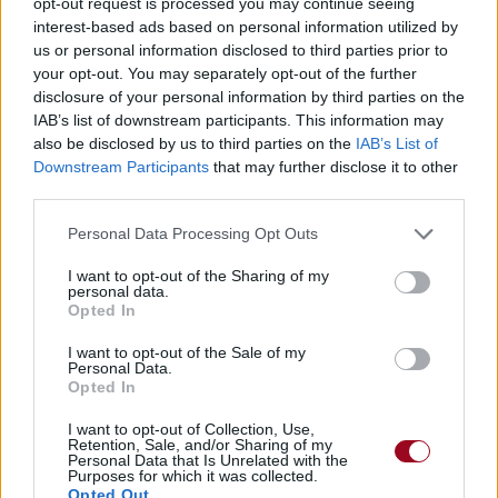
opt-out request is processed you may continue seeing
interest-based ads based on personal information utilized by
us or personal information disclosed to third parties prior to
your opt-out. You may separately opt-out of the further
disclosure of your personal information by third parties on the
IAB’s list of downstream participants. This information may
also be disclosed by us to third parties on the
IAB’s List of
Publié par
a girl in the fog
le 18 mars
24795
4
4
6
Downstream Participants
that may further disclose it to other
2019 à 7h21.
third parties.
Chanteurs :
Khalid
,
Alina Baraz
Personal Data Processing Opt Outs
Albums :
The Color Of You
I want to opt-out of the Sharing of my
personal data.
Opted In
I want to opt-out of the Sale of my
Paroles + Traduction
Téléchargement
Vidéos
⇑
Personal Data.
Opted In
Commentaires
I want to opt-out of Collection, Use,
Retention, Sale, and/or Sharing of my
Personal Data that Is Unrelated with the
Purposes for which it was collected.
Opted Out