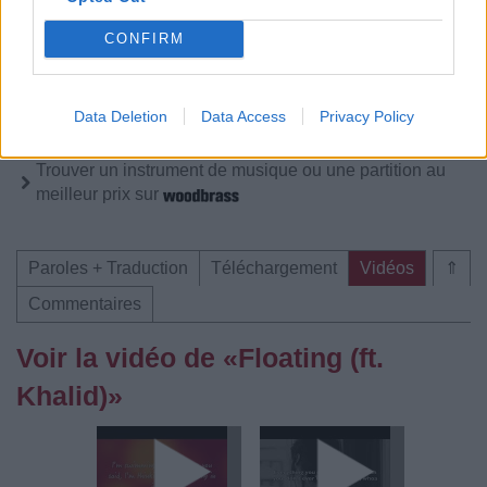
Pour prolonger le plaisir musical :
CONFIRM
Vous aimez chanter, apprenez la guitare chez
Télécharger légalement les MP3 sur
Télécharger légalement les MP3 ou trouver le CD sur
Data Deletion
Data Access
Privacy Policy
Trouver des vinyles et des CD sur
Trouver un instrument de musique ou une partition au
meilleur prix sur
Paroles + Traduction
Téléchargement
Vidéos
⇑
Commentaires
Voir la vidéo de «Floating (ft.
Khalid)»