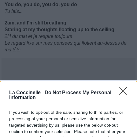
You do, you do, you do, you do
Tu fais...
2am, and I'm still breathing
Staring at my thoughts floating up to the ceiling
2H du mat et je respire toujours
Le regard fixé sur mes pensées qui flottent au-dessus de
ma tête
La Coccinelle -
Do Not Process My Personal
Information
If you wish to opt-out of the sale, sharing to third parties, or
processing of your personal or sensitive information for
targeted advertising by us, please use the below opt-out
section to confirm your selection. Please note that after your