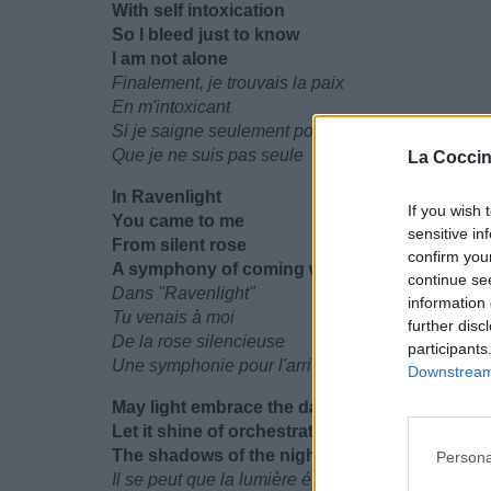
With self intoxication
So I bleed just to know
I am not alone
Finalement, je trouvais la paix
En m'intoxicant
Si je saigne seulement pour savoir
Que je ne suis pas seule
La Coccin
In Ravenlight
If you wish 
You came to me
sensitive in
From silent rose
confirm you
A symphony of coming winters white
continue se
Dans "Ravenlight"
information 
Tu venais à moi
further disc
De la rose silencieuse
participants
Une symphonie pour l'arrivée de l'hiver blanc
Downstream 
May light embrace the darkest hour
Let it shine of orchestrate
The shadows of the night
Persona
Il se peut que la lumière étreigne l'heure la plus 