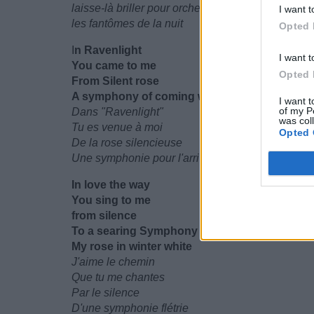
laisse-là briller pour orchestrer
I want t
les fantômes de la nuit
Opted 
I
n Ravenlight
I want t
You came to me
Opted 
From Silent rose
A symphony of coming winter white
I want t
of my P
Dans "Ravenlight"
was col
Tu es venue à moi
Opted 
De la rose silencieuse
Une symphonie pour l'arrivée de l'hiver blanc
In love the way
You sing to me
from silence
To a searing Symphony
My rose in winter white
J'aime le chemin
Que tu me chantes
Par le silence
D'une symphonie flétrie