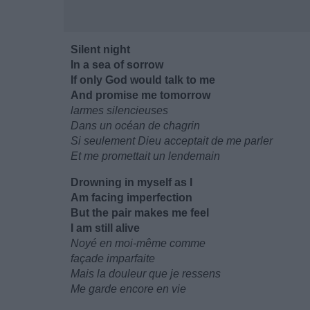
Silent night
In a sea of sorrow
If only God would talk to me
And promise me tomorrow
larmes silencieuses
Dans un océan de chagrin
Si seulement Dieu acceptait de me parler
Et me promettait un lendemain
Drowning in myself as I
Am facing imperfection
But the pair makes me feel
I am still alive
Noyé en moi-même comme
façade imparfaite
Mais la douleur que je ressens
Me garde encore en vie