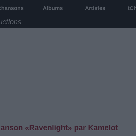
Chansons
Albums
Artistes
tC
uctions
chanson «Ravenlight» par Kamelot