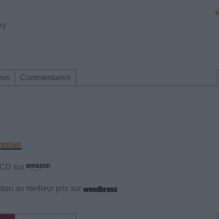
ry
éos
Commentaires
e CD sur
ion au meilleur prix sur