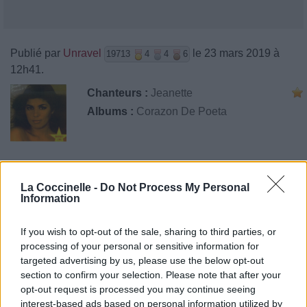
Publié par
Unravel
le 23 mars 2019 à
19713
4
4
6
12h41.
Chanteurs :
Jeanette
Albums :
Corazon De Poeta
Paroles + Traduction
Téléchargement
Vidéos
⇑
La Coccinelle -
Do Not Process My Personal
Information
Commentaires
If you wish to opt-out of the sale, sharing to third parties, or
processing of your personal or sensitive information for
targeted advertising by us, please use the below opt-out
Pour prolonger le plaisir musical :
section to confirm your selection. Please note that after your
opt-out request is processed you may continue seeing
Vous aimez chanter, apprenez la guitare chez
interest-based ads based on personal information utilized by