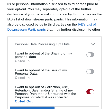
Télécharger légalement les MP3 sur
us or personal information disclosed to third parties prior to
Télécharger légalement les MP3 ou trouver le CD sur
your opt-out. You may separately opt-out of the further
disclosure of your personal information by third parties on the
Trouver des vinyles et des CD sur
IAB’s list of downstream participants. This information may
Trouver un instrument de musique ou une partition au
also be disclosed by us to third parties on the
IAB’s List of
meilleur prix sur
Downstream Participants
that may further disclose it to other
third parties.
Personal Data Processing Opt Outs
Paroles + Traduction
Téléchargement
Vidéos
⇑
I want to opt-out of the Sharing of my
Commentaires
personal data.
Opted In
Voir la vidéo de «El Muchacho De
I want to opt-out of the Sale of my
Los Ojos Tristes»
Personal Data.
Opted In
I want to opt-out of Collection, Use,
Retention, Sale, and/or Sharing of my
Personal Data that Is Unrelated with the
Purposes for which it was collected.
Opted Out
Chanson sans vidéo
Chanson sans vidéo