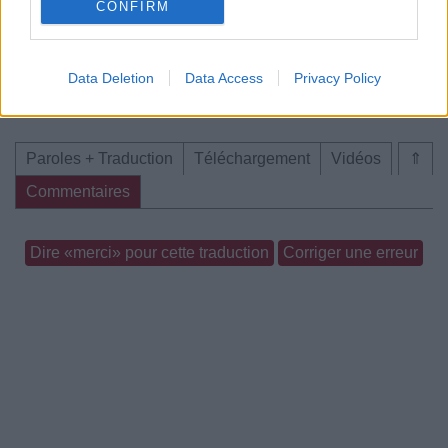
CONFIRM
Data Deletion
Data Access
Privacy Policy
Chanson sans vidéo
Paroles + Traduction
Téléchargement
Vidéos
⇑
Commentaires
Dire «merci» pour cette traduction
Corriger une erreur