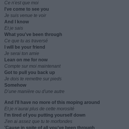
Ce n'est que moi
I've come to see you
Je suis venue te voir
And I know
Et je sais
What you've been through
Ce que tu as traversé
I will be your friend
Je serai ton amie
Lean on me for now
Compte sur moi maintenant
Got to pull you back up
Je dois te remettre sur pieds
Somehow
D'une manière ou d'une autre
And I'll have no more of this moping around
Et je n'aurai plus de cette morosité
I'm tired of you putting yourself down
J'en ai assez que tu te morfondes
'Cause in spite of all you've been through