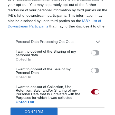
your opt-out. You may separately opt-out of the further
Pour prolonger le plaisir musical :
disclosure of your personal information by third parties on the
IAB’s list of downstream participants. This information may
Vous aimez chanter, apprenez la guitare chez
also be disclosed by us to third parties on the
IAB’s List of
Télécharger légalement les MP3 sur
Downstream Participants
that may further disclose it to other
Télécharger légalement les MP3 ou trouver le CD sur
third parties.
Trouver des vinyles et des CD sur
Personal Data Processing Opt Outs
Trouver un instrument de musique ou une partition au
I want to opt-out of the Sharing of my
meilleur prix sur
personal data.
Opted In
Paroles + Traduction
Téléchargement
Vidéos
⇑
I want to opt-out of the Sale of my
Personal Data.
Opted In
Commentaires
I want to opt-out of Collection, Use,
Voir la vidéo de «There's A Winner
Retention, Sale, and/or Sharing of my
Personal Data that Is Unrelated with the
Purposes for which it was collected.
In You»
Opted Out
CONFIRM