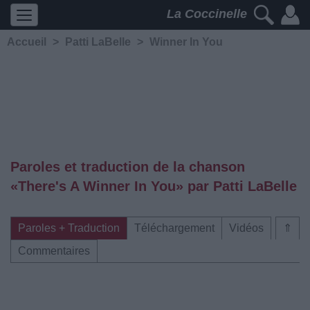
La Coccinelle
Accueil
>
Patti LaBelle
>
Winner In You
Paroles et traduction de la chanson
«There's A Winner In You» par Patti LaBelle
Paroles + Traduction
Téléchargement
Vidéos
⇑
Commentaires