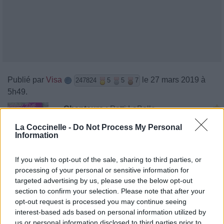
Publié par
Visa
le 27 mars 2019 à
247824
5
5
7
5h49.
Chanteurs :
Patti LaBelle
Albums :
Winner In You
La Coccinelle -
Do Not Process My Personal
Information
If you wish to opt-out of the sale, sharing to third parties, or
processing of your personal or sensitive information for
Paroles + Traduction
Téléchargement
Vidéos
⇑
targeted advertising by us, please use the below opt-out
Commentaires
section to confirm your selection. Please note that after your
opt-out request is processed you may continue seeing
interest-based ads based on personal information utilized by
us or personal information disclosed to third parties prior to