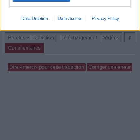
Data Deletion
Data Access
Privacy Policy
Concert/Live
Concert/Live
Concert/Live
Paroles + Traduction
Téléchargement
Vidéos
⇑
Commentaires
Dire «merci» pour cette traduction
Corriger une erreur