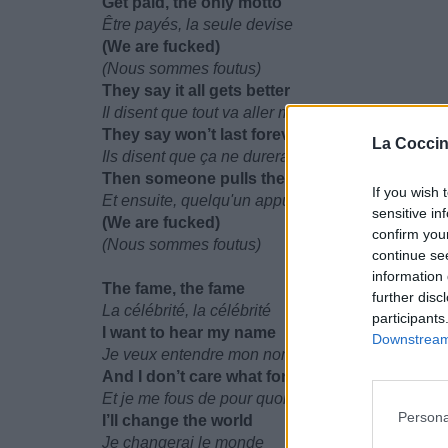
Get paid, the only motto
Être payés, la seule devise
(We are fucked)
(Nous sommes foutus)
They say it all gets better
Il disent que tout va aller mieux
They say won’t last forever
La Coccin
Ils disent que ça ne durera pas
Then someone pulls the trigger
If you wish 
Et ensuite, quelqu'un appuie sur la gâchette
sensitive in
(We are fucked)
confirm you
(Nous sommes foutus)
continue se
information 
The fame, the fame
further disc
La célébrité, la célébrité
participants
I want to hear my name
Downstream 
Je veux entendre mon nom
And I don’t care what for
Et je me fous de pour quoi
Persona
I’ll change the world
Je changerai le monde