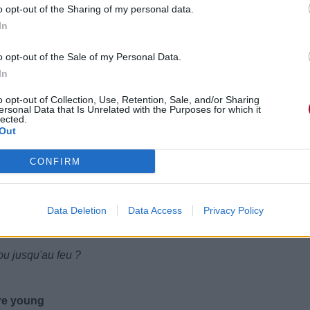
o opt-out of the Sharing of my personal data.
In
ork
ai au travail
o opt-out of the Sale of my Personal Data.
In
o opt-out of Collection, Use, Retention, Sale, and/or Sharing
ersonal Data that Is Unrelated with the Purposes for which it
lected.
Out
CONFIRM
Data Deletion
Data Access
Privacy Policy
ou jusqu'au feu ?
are young