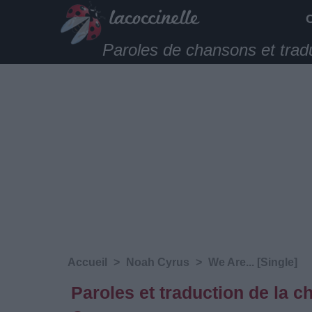
Paroles de chansons et trad
Accueil
>
Noah Cyrus
>
We Are... [Single]
Paroles et traduction de la 