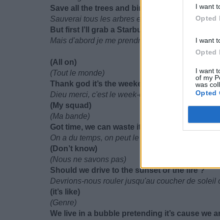
I want t
Save all the trees and birds
Opted 
Sauverai tous les arbres et oiseaux
But first I’ll grab a Starbucks then I’ll get to w
Mais d'abord je me prendrai un Starbucks puis j'ir
I want t
Opted 
(All on)
I want t
(Tout le monde)
of my P
Thank god it’s the weekend
was col
Opted 
Dieu merci, c'est le week-end
(My squad)
(Ma bande)
Got time, we can waste it
On a du temps, on peut le perdre
(Don’t know)
(Nous ne savons pas)
Should we drive to the sunset or the fire ?
Devrions-nous rouler jusqu'au coucher de soleil 
(it’s like)
(Genre)
We live in a bubble pretending it’s cause we 