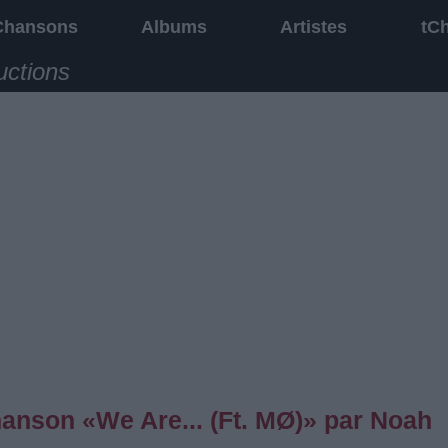
Chansons
Albums
Artistes
tC
uctions
chanson «We Are... (Ft. MØ)» par Noah