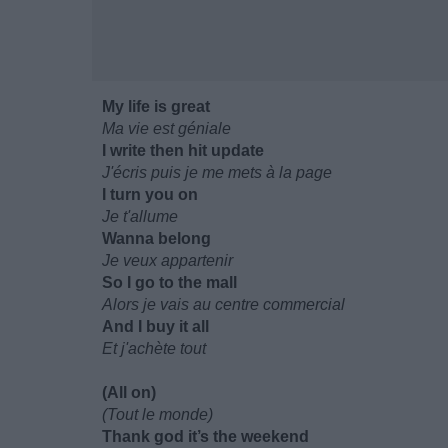
My life is great
Ma vie est géniale
I write then hit update
J'écris puis je me mets à la page
I turn you on
Je t'allume
Wanna belong
Je veux appartenir
So I go to the mall
Alors je vais au centre commercial
And I buy it all
Et j'achète tout
(All on)
(Tout le monde)
Thank god it’s the weekend