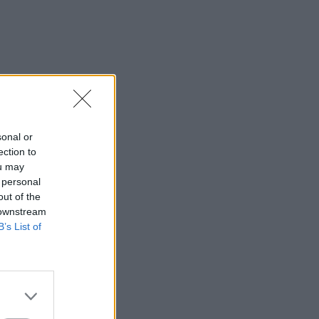
sonal or
ection to
ou may
 personal
out of the
 downstream
B’s List of