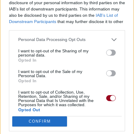
Chanson sans vidéo
disclosure of your personal information by third parties on the
IAB’s list of downstream participants. This information may
also be disclosed by us to third parties on the
IAB’s List of
Paroles + Traduction
Téléchargement
Vidéos
⇑
Downstream Participants
that may further disclose it to other
third parties.
Commentaires
Personal Data Processing Opt Outs
Dire «merci» pour cette traduction
Corriger une erreur
I want to opt-out of the Sharing of my
personal data.
Opted In
I want to opt-out of the Sale of my
Personal Data.
Opted In
I want to opt-out of Collection, Use,
Retention, Sale, and/or Sharing of my
Personal Data that Is Unrelated with the
Purposes for which it was collected.
Opted Out
CONFIRM