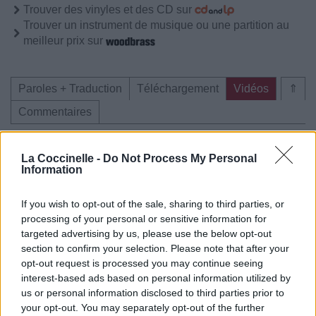
Trouver des vinyles et des CD sur
Trouver un instrument de musique ou une partition au
meilleur prix sur
Paroles + Traduction
Téléchargement
Vidéos
⇑
Commentaires
Voir la vidéo de «Get Closer»
La Coccinelle -
Do Not Process My Personal
Information
If you wish to opt-out of the sale, sharing to third parties, or
processing of your personal or sensitive information for
targeted advertising by us, please use the below opt-out
Chanson sans vidéo
Chanson sans vidéo
section to confirm your selection. Please note that after your
opt-out request is processed you may continue seeing
interest-based ads based on personal information utilized by
us or personal information disclosed to third parties prior to
your opt-out. You may separately opt-out of the further