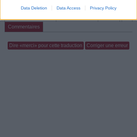
Chanson sans vidéo
Data Deletion
Data Access
Privacy Policy
Paroles + Traduction
Téléchargement
Vidéos
⇑
Commentaires
Dire «merci» pour cette traduction
Corriger une erreur