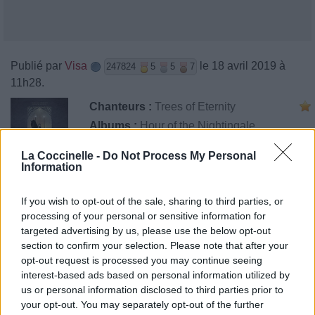
Publié par
Visa
le 18 avril 2019 à
247824
5
5
7
11h28.
Chanteurs :
Trees of Eternity
Albums :
Hour of the Nightingale
La Coccinelle -
Do Not Process My Personal
Information
Paroles + Traduction
Téléchargement
Vidéos
⇑
If you wish to opt-out of the sale, sharing to third parties, or
processing of your personal or sensitive information for
Commentaires
targeted advertising by us, please use the below opt-out
section to confirm your selection. Please note that after your
opt-out request is processed you may continue seeing
interest-based ads based on personal information utilized by
us or personal information disclosed to third parties prior to
Pour prolonger le plaisir musical :
your opt-out. You may separately opt-out of the further