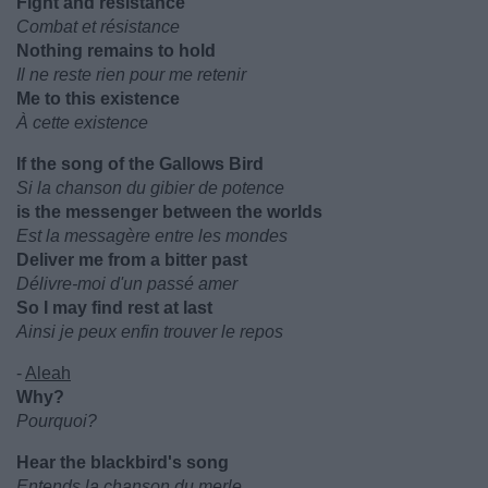
Fight and resistance
Combat et résistance
Nothing remains to hold
Il ne reste rien pour me retenir
Me to this existence
À cette existence
If the song of the Gallows Bird
Si la chanson du gibier de potence
is the messenger between the worlds
Est la messagère entre les mondes
Deliver me from a bitter past
Délivre-moi d'un passé amer
So I may find rest at last
Ainsi je peux enfin trouver le repos
-
Aleah
Why?
Pourquoi?
Hear the blackbird's song
Entends la chanson du merle