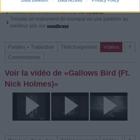
Trouver des vinyles et des CD sur
Trouver un instrument de musique ou une partition au
meilleur prix sur
Paroles + Traduction
Téléchargement
Vidéos
⇑
Commentaires
Voir la vidéo de «Gallows Bird (Ft.
Nick Holmes)»