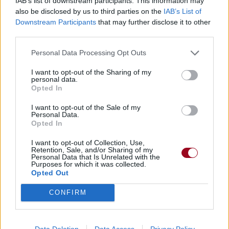
IAB’s list of downstream participants. This information may
also be disclosed by us to third parties on the
IAB’s List of
Publié par
Visa
le 19 avril 2019 à
Downstream Participants
that may further disclose it to other
247834
5
5
7
third parties.
9h22.
Chanteurs :
Trees of Eternity
Personal Data Processing Opt Outs
Albums :
Hour of the Nightingale
I want to opt-out of the Sharing of my
personal data.
Opted In
I want to opt-out of the Sale of my
Personal Data.
Paroles + Traduction
Téléchargement
Vidéos
⇑
Opted In
Commentaires
I want to opt-out of Collection, Use,
Retention, Sale, and/or Sharing of my
Personal Data that Is Unrelated with the
Purposes for which it was collected.
Opted Out
Pour prolonger le plaisir musical :
CONFIRM
Vous aimez chanter, apprenez la guitare chez
Télécharger légalement les MP3 sur
Télécharger légalement les MP3 ou trouver le CD sur
Data Deletion
Data Access
Privacy Policy