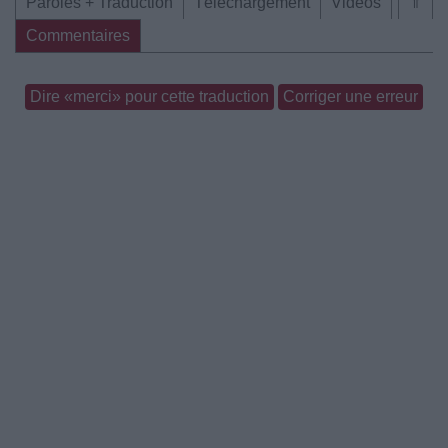
Paroles + Traduction
Téléchargement
Vidéos
⇑
Commentaires
Dire «merci» pour cette traduction
Corriger une erreur