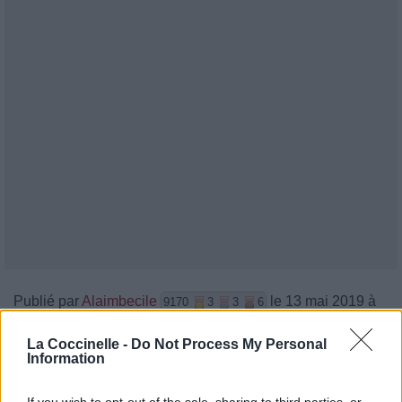
Publié par
Alaimbecile
le 13 mai 2019 à
9170
3
3
6
7h29.
La Coccinelle -
Do Not Process My Personal
Chanteurs :
Seether
Information
Albums :
Holding Onto Strings Better Left
To Fray