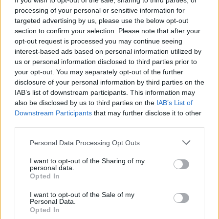
If you wish to opt-out of the sale, sharing to third parties, or
processing of your personal or sensitive information for
targeted advertising by us, please use the below opt-out
section to confirm your selection. Please note that after your
Paroles + Traduction
Téléchargement
Vidéos
⇑
opt-out request is processed you may continue seeing
Commentaires
interest-based ads based on personal information utilized by
us or personal information disclosed to third parties prior to
your opt-out. You may separately opt-out of the further
disclosure of your personal information by third parties on the
IAB’s list of downstream participants. This information may
Pour prolonger le plaisir musical :
also be disclosed by us to third parties on the
IAB’s List of
Downstream Participants
that may further disclose it to other
Vous aimez chanter, apprenez la guitare chez
third parties.
Télécharger légalement les MP3 sur
Télécharger légalement les MP3 ou trouver le CD sur
Personal Data Processing Opt Outs
I want to opt-out of the Sharing of my
Trouver des vinyles et des CD sur
personal data.
Trouver un instrument de musique ou une partition au
Opted In
meilleur prix sur
I want to opt-out of the Sale of my
Personal Data.
Opted In
Paroles + Traduction
Téléchargement
Vidéos
⇑