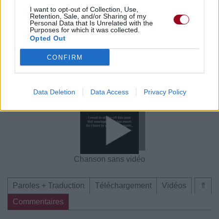
I want to opt-out of Collection, Use,
Commentaires
Retention, Sale, and/or Sharing of my
Personal Data that Is Unrelated with the
Purposes for which it was collected.
Voir la vidéo de «Pass Slowly »
Opted Out
CONFIRM
Data Deletion
Data Access
Privacy Policy
Concert/Live
Chanson sans vidéo
Chanson sans vidéo
Paroles + Traduction
Téléchargement
Vidéos
⇑
Commentaires