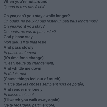
When you're not around
Quand tu n'es pas à côté
Oh yea,can't you stay awhile longer?
Oh ouais, ne peux-tu pas rester un peu plus longtemps?
Oh yea,wont you stay?
Oh ouais, ne vas-tu pas rester?
God please stay
Mon dieu s'il te plaît reste
And pass slowly
Et passe lentement
(It's time for a change)
(C'est l'heure du changement)
And whittle me down
Et réduis-moi
(Cause things feel out of touch)
(Parce que les choses semblent hors de portée)
And render me lonely
Et laisse-moi seul
(I'll watch you walk away,again)
(Je te regarderai partir, encore)