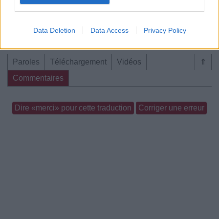
Data Deletion
Data Access
Privacy Policy
Paroles
Téléchargement
Vidéos
⇑
Commentaires
Dire «merci» pour cette traduction
Corriger une erreur