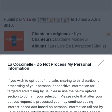
Publié par
Visa
le 13 mai 2019 à
247834
5
5
7
8h10.
Chanteurs originaux :
Kyo
Chanteurs :
Madame Monsieur
Albums :
Les Lois De L'attraction [Single]
La Coccinelle -
Do Not Process My Personal
Paroles
Téléchargement
Vidéos
⇑
Information
Commentaires
If you wish to opt-out of the sale, sharing to third parties, or
processing of your personal or sensitive information for
targeted advertising by us, please use the below opt-out
section to confirm your selection. Please note that after your
Pour prolonger le plaisir musical :
opt-out request is processed you may continue seeing
interest-based ads based on personal information utilized by
Vous aimez chanter, apprenez la guitare chez
us or personal information disclosed to third parties prior to