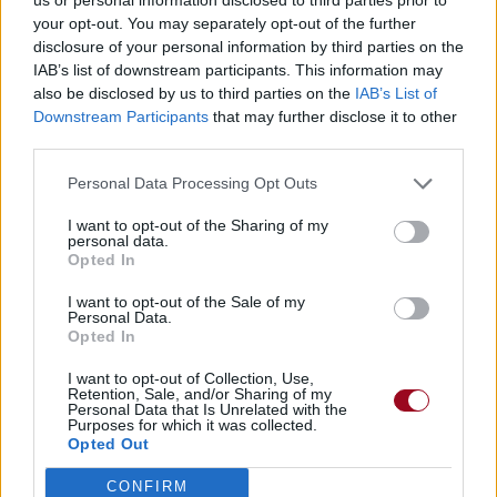
Télécharger légalement les MP3 sur
your opt-out. You may separately opt-out of the further
Télécharger légalement les MP3 ou trouver le CD sur
disclosure of your personal information by third parties on the
IAB’s list of downstream participants. This information may
Trouver des vinyles et des CD sur
also be disclosed by us to third parties on the
IAB’s List of
Trouver un instrument de musique ou une partition au
Downstream Participants
that may further disclose it to other
meilleur prix sur
third parties.
Personal Data Processing Opt Outs
Paroles
Téléchargement
Vidéos
⇑
I want to opt-out of the Sharing of my
personal data.
Commentaires
Opted In
Voir la vidéo de «Les Lois De
I want to opt-out of the Sale of my
Personal Data.
L'attraction (Ft. Kyo)»
Opted In
I want to opt-out of Collection, Use,
Retention, Sale, and/or Sharing of my
Personal Data that Is Unrelated with the
Purposes for which it was collected.
Opted Out
Reprise
CONFIRM