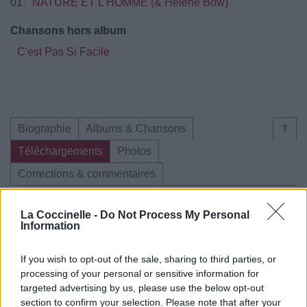
01.
NATURE ET L'HOMME (& Hélène Bow)
Chansons hors album
C'est Pas Si Facile
Biographie
Albums & Chansons
⇑
Téléchargements
Photos
Corrections & commentaires
Pour prolonger le plaisir musical :
La Coccinelle -
Do Not Process My Personal
Information
Vous aimez chanter, apprenez la guitare chez
Télécharger légalement les MP3 sur
Télécharger légalement les MP3 ou trouver le CD sur
If you wish to opt-out of the sale, sharing to third parties, or
processing of your personal or sensitive information for
targeted advertising by us, please use the below opt-out
Trouver des vinyles et des CD sur
section to confirm your selection. Please note that after your
Trouver un instrument de musique ou une partition au