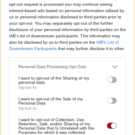
opt-out request is processed you may continue seeing
meilleur prix sur
interest-based ads based on personal information utilized by
us or personal information disclosed to third parties prior to
your opt-out. You may separately opt-out of the further
Biographie
Albums & Chansons
⇑
disclosure of your personal information by third parties on the
Téléchargements
Photos
IAB’s list of downstream participants. This information may
also be disclosed by us to third parties on the
IAB’s List of
Corrections & commentaires
Downstream Participants
that may further disclose it to other
third parties.
Biographie
Albums & Chansons
⇑
Personal Data Processing Opt Outs
Téléchargements
Photos
I want to opt-out of the Sharing of my
Corrections & commentaires
personal data.
Opted In
I want to opt-out of the Sale of my
Dire «merci» pour cette traduction
Corriger une erreur
Personal Data.
Opted In
I want to opt-out of Collection, Use,
Retention, Sale, and/or Sharing of my
Personal Data that Is Unrelated with the
Purposes for which it was collected.