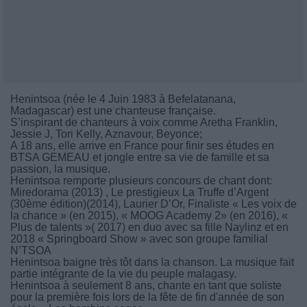
Henintsoa (née le 4 Juin 1983 à Befelatanana,
Madagascar) est une chanteuse française.
S’inspirant de chanteurs à voix comme Aretha Franklin,
Jessie J, Tori Kelly, Aznavour, Beyonce;
A 18 ans, elle arrive en France pour finir ses études en
BTSA GEMEAU et jongle entre sa vie de famille et sa
passion, la musique.
Henintsoa remporte plusieurs concours de chant dont:
Miredorama (2013) , Le prestigieux La Truffe d’Argent
(30ème édition)(2014), Laurier D’Or, Finaliste « Les voix de
la chance » (en 2015), « MOOG Academy 2» (en 2016), «
Plus de talents »( 2017) en duo avec sa fille Naylinz et en
2018 « Springboard Show » avec son groupe familial
N’TSOA
Henintsoa baigne très tôt dans la chanson. La musique fait
partie intégrante de la vie du peuple malagasy.
Henintsoa à seulement 8 ans, chante en tant que soliste
pour la première fois lors de la fête de fin d'année de son