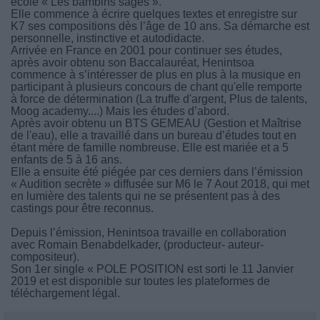
école « Les bambins sages ».
Elle commence à écrire quelques textes et enregistre sur
K7 ses compositions dès l’âge de 10 ans. Sa démarche est
personnelle, instinctive et autodidacte.
Arrivée en France en 2001 pour continuer ses études,
après avoir obtenu son Baccalauréat, Henintsoa
commence à s’intéresser de plus en plus à la musique en
participant à plusieurs concours de chant qu'elle remporte
à force de détermination (La truffe d'argent, Plus de talents,
Moog academy....) Mais les études d’abord.
Après avoir obtenu un BTS GEMEAU (Gestion et Maîtrise
de l'eau), elle a travaillé dans un bureau d’études tout en
étant mère de famille nombreuse. Elle est mariée et a 5
enfants de 5 à 16 ans.
Elle a ensuite été piégée par ces derniers dans l’émission
« Audition secrète » diffusée sur M6 le 7 Aout 2018, qui met
en lumière des talents qui ne se présentent pas à des
castings pour être reconnus.
Depuis l’émission, Henintsoa travaille en collaboration
avec Romain Benabdelkader, (producteur- auteur-
compositeur).
Son 1er single « POLE POSITION est sorti le 11 Janvier
2019 et est disponible sur toutes les plateformes de
téléchargement légal.