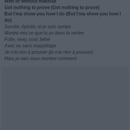
With or without makeup
Got nothing to prove (Got nothing to prove)
But I'ma show you how I do (But I'ma show you how I
do)
Sucrée, épicée, et je suis sympa
Montre-moi ce que tu as dans le ventre
Folle, sexy, cool, bébé
Avec ou sans maquillage
Je n'ai rien à prouver (je n'ai rien à prouver)
Mais je vais vous montrer comment