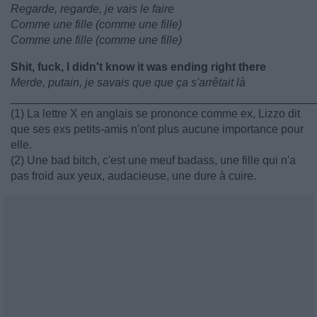
Regarde, regarde, je vais le faire
Comme une fille (comme une fille)
Comme une fille (comme une fille)
Shit, fuck, I didn't know it was ending right there
Merde, putain, je savais que que ça s'arrêtait là
________________________________________________
(1) La lettre X en anglais se prononce comme ex, Lizzo dit
que ses exs petits-amis n'ont plus aucune importance pour
elle.
(2) Une bad bitch, c'est une meuf badass, une fille qui n'a
pas froid aux yeux, audacieuse, une dure à cuire.