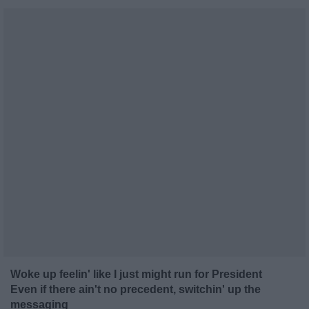
Woke up feelin' like I just might run for President
Even if there ain't no precedent, switchin' up the
messaging