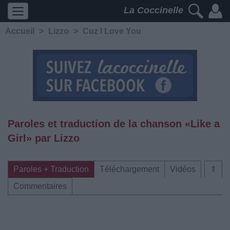
La Coccinelle
Accueil
>
Lizzo
>
Cuz I Love You
Paroles et traduction de la chanson «Like a
Girl» par Lizzo
Paroles + Traduction
Téléchargement
Vidéos
⇑
Commentaires