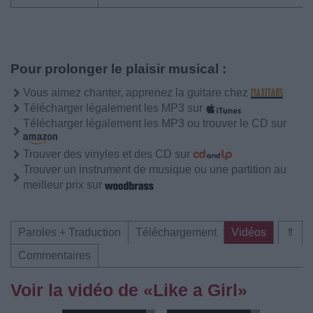
Pour prolonger le plaisir musical :
Vous aimez chanter, apprenez la guitare chez
Télécharger légalement les MP3 sur
Télécharger légalement les MP3 ou trouver le CD sur
Trouver des vinyles et des CD sur
Trouver un instrument de musique ou une partition au
meilleur prix sur
Paroles + Traduction
Téléchargement
Vidéos
⇑
Commentaires
Voir la vidéo de «Like a Girl»