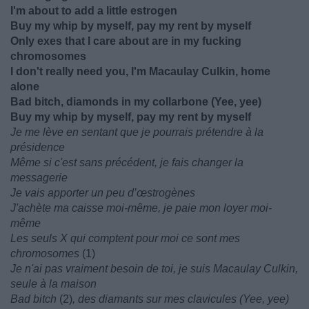
I'm about to add a little estrogen
Buy my whip by myself, pay my rent by myself
Only exes that I care about are in my fucking
chromosomes
I don't really need you, I'm Macaulay Culkin, home
alone
Bad bitch, diamonds in my collarbone (Yee, yee)
Buy my whip by myself, pay my rent by myself
Je me lève en sentant que je pourrais prétendre à la
présidence
Même si c'est sans précédent, je fais changer la
messagerie
Je vais apporter un peu d’œstrogènes
J'achète ma caisse moi-même, je paie mon loyer moi-
même
Les seuls X qui comptent pour moi ce sont mes
chromosomes
(1)
Je n'ai pas vraiment besoin de toi, je suis Macaulay Culkin,
seule à la maison
Bad bitch
(2)
, des diamants sur mes clavicules (Yee, yee)