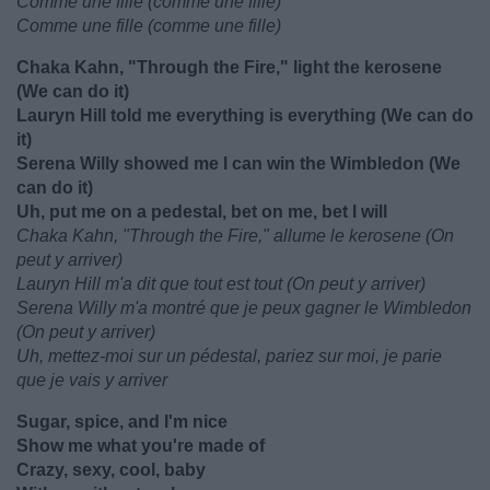
Comme une fille (comme une fille)
Comme une fille (comme une fille)
Chaka Kahn, "Through the Fire," light the kerosene
(We can do it)
Lauryn Hill told me everything is everything (We can do
it)
Serena Willy showed me I can win the Wimbledon (We
can do it)
Uh, put me on a pedestal, bet on me, bet I will
Chaka Kahn, "Through the Fire," allume le kerosene (On
peut y arriver)
Lauryn Hill m'a dit que tout est tout (On peut y arriver)
Serena Willy m'a montré que je peux gagner le Wimbledon
(On peut y arriver)
Uh, mettez-moi sur un pédestal, pariez sur moi, je parie
que je vais y arriver
Sugar, spice, and I'm nice
Show me what you're made of
Crazy, sexy, cool, baby