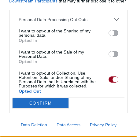
Downstream Participants
that may further disclose it to other
Dire «merci» pour cette traduction
Corriger une erreur
third parties.
Personal Data Processing Opt Outs
I want to opt-out of the Sharing of my
personal data.
Opted In
I want to opt-out of the Sale of my
Personal Data.
Opted In
I want to opt-out of Collection, Use,
Retention, Sale, and/or Sharing of my
Personal Data that Is Unrelated with the
Purposes for which it was collected.
Opted Out
CONFIRM
Data Deletion
Data Access
Privacy Policy