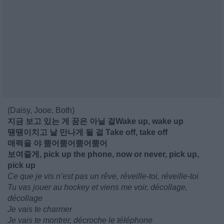
(Daisy, Jooe, Both)
지금 보고 있는 게 꿈은 아닐 걸Wake up, wake up
땡땡이치고 날 만나게 될 걸 Take off, take off
매력을 야 뿜어뿜어뿜어뿜어
보여줄게, pick up the phone, now or never, pick up,
pick up
Ce que je vis n’est pas un rêve, réveille-toi, réveille-toi
Tu vas jouer au hockey et viens me voir, décollage,
décollage
Je vais te charmer
Je vais te montrer, décroche le téléphone