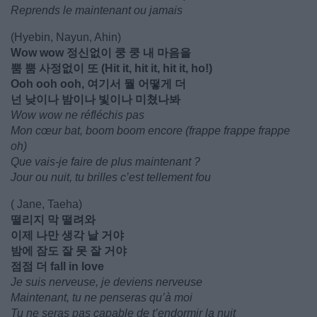
Reprends le maintenant ou jamais
(Hyebin, Nayun, Ahin)
Wow wow 정신없이 쿵 쿵 내 마음을
뿜 뿜 사정없이 또 (Hit it, hit it, hit it, ho!)
Ooh ooh ooh, 여기서 뭘 어떻게 더
넌 낮이나 밤이나 빛이나 미쳤나봐
Wow wow ne réfléchis pas
Mon cœur bat, boom boom encore (frappe frappe frappe
oh)
Que vais-je faire de plus maintenant ?
Jour ou nuit, tu brilles c’est tellement fou
( Jane, Taeha)
떨리지 막 떨려와
이제 나만 생각 날 거야
밤에 잠도 잘 못 잘 거야
점점 더 fall in love
Je suis nerveuse, je deviens nerveuse
Maintenant, tu ne penseras qu’à moi
Tu ne seras pas capable de t’endormir la nuit