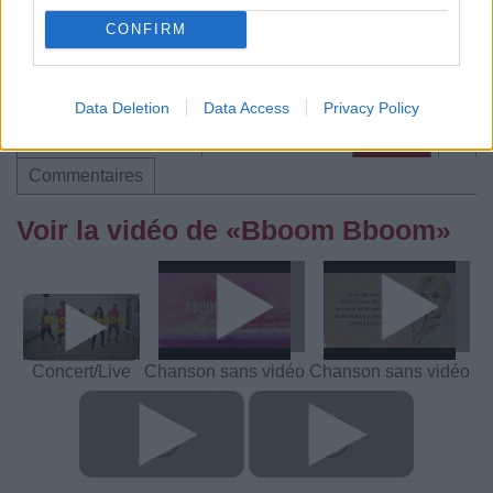
Trouver des vinyles et des CD sur
CONFIRM
Trouver un instrument de musique ou une partition au
meilleur prix sur
Data Deletion
Data Access
Privacy Policy
Paroles + Traduction
Téléchargement
Vidéos
⇑
Commentaires
Voir la vidéo de «Bboom Bboom»
Concert/Live
Chanson sans vidéo
Chanson sans vidéo