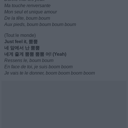
Ma touche renversante
Mon seul et unique amour
De la tête, boum boum
Aux pieds, boum boum boum boum
(Tout le monde)
Just feel it, 뿜뿜
네 앞에서 난 뿜뿜
네게 줄게 뿜뿜 뿜뿜 어! (Yeah)
Ressens le, boum boum
En face de toi, je suis boom boom
Je vais te le donner, boom boom boom boom