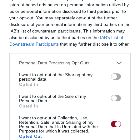
interest-based ads based on personal information utilized by
us or personal information disclosed to third parties prior to
Publié par
Zetpis
le 18 juin 2019 à 7h11.
18988
4
4
6
your opt-out. You may separately opt-out of the further
Chanteurs :
Momoland
disclosure of your personal information by third parties on the
IAB’s list of downstream participants. This information may
Albums :
Great!
also be disclosed by us to third parties on the
IAB’s List of
Downstream Participants
that may further disclose it to other
third parties.
Personal Data Processing Opt Outs
Paroles + Traduction
Téléchargement
Vidéos
⇑
Commentaires
I want to opt-out of the Sharing of my
personal data.
Opted In
I want to opt-out of the Sale of my
Personal Data.
Pour prolonger le plaisir musical :
Opted In
Vous aimez chanter, apprenez la guitare chez
I want to opt-out of Collection, Use,
Retention, Sale, and/or Sharing of my
Télécharger légalement les MP3 sur
Personal Data that Is Unrelated with the
Télécharger légalement les MP3 ou trouver le CD sur
Purposes for which it was collected.
Opted Out