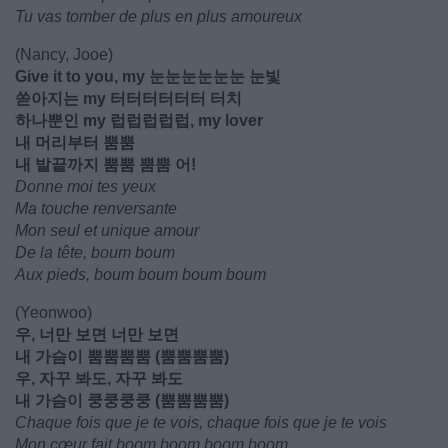
Tu vas tomber de plus en plus amoureux
(Nancy, Jooe)
Give it to you, my 눈눈눈눈눈눈 눈빛
쏟아지는 my 터터터터터터 터치
하나뿐인 my 럽럽럽럽럽, my lover
내 머리부터 뿜뿜
내 발끝까지 뿜뿜 뿜뿜 어!
Donne moi tes yeux
Ma touche renversante
Mon seul et unique amour
De la tête, boum boum
Aux pieds, boum boum boum boum
(Yeonwoo)
우, 너만 보면 너만 보면
내 가슴이 뿜뿜뿜뿜 (뿜뿜뿜뿜)
우, 자꾸 봐도, 자꾸 봐도
내 가슴이 쿵쿵쿵쿵 (뿜뿜뿜뿜)
Chaque fois que je te vois, chaque fois que je te vois
Mon cœur fait boom boom boom boom