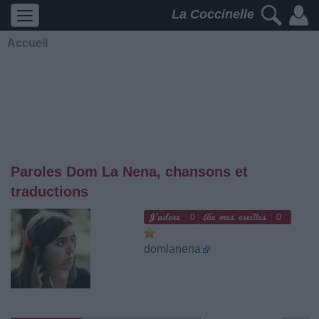
La Coccinelle
Accueil
Paroles Dom La Nena, chansons et
traductions
0
0
domlanena